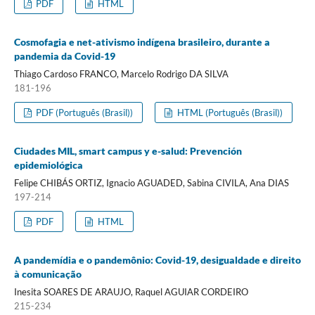
PDF
HTML
Cosmofagia e net-ativismo indígena brasileiro, durante a
pandemia da Covid-19
Thiago Cardoso FRANCO, Marcelo Rodrigo DA SILVA
181-196
PDF (Português (Brasil))
HTML (Português (Brasil))
Ciudades MIL, smart campus y e-salud: Prevención
epidemiológica
Felipe CHIBÁS ORTIZ, Ignacio AGUADED, Sabina CIVILA, Ana DIAS
197-214
PDF
HTML
A pandemídia e o pandemônio: Covid-19, desigualdade e direito
à comunicação
Inesita SOARES DE ARAUJO, Raquel AGUIAR CORDEIRO
215-234