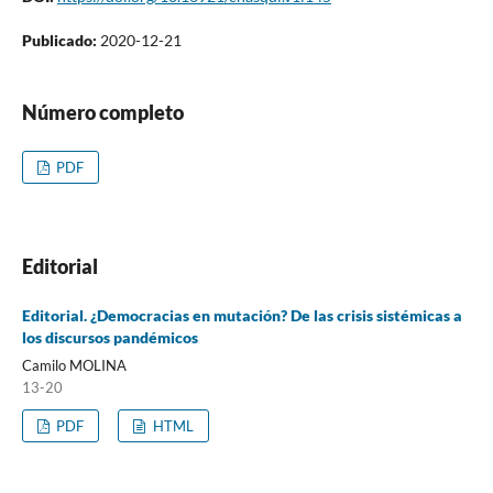
Publicado:
2020-12-21
Número completo
PDF
Editorial
Editorial. ¿Democracias en mutación? De las crisis sistémicas a
los discursos pandémicos
Camilo MOLINA
13-20
PDF
HTML