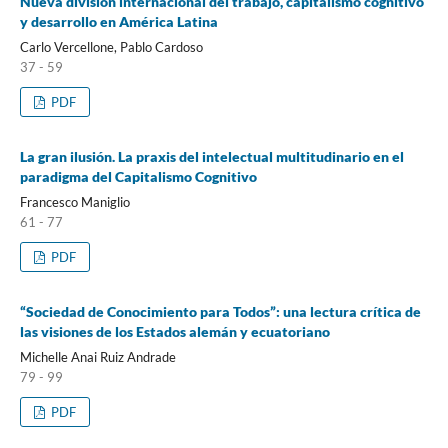
Nueva división internacional del trabajo, capitalismo cognitivo
y desarrollo en América Latina
Carlo Vercellone, Pablo Cardoso
37 - 59
PDF
La gran ilusión. La praxis del intelectual multitudinario en el
paradigma del Capitalismo Cognitivo
Francesco Maniglio
61 - 77
PDF
“Sociedad de Conocimiento para Todos”: una lectura crítica de
las visiones de los Estados alemán y ecuatoriano
Michelle Anai Ruiz Andrade
79 - 99
PDF