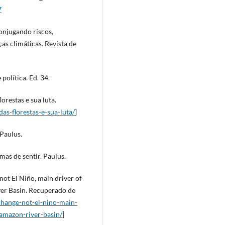
7
conjugando riscos,
as climáticas. Revista de
política. Ed. 34.
orestas e sua luta.
das-florestas-e-sua-luta/
]
 Paulus.
rmas de sentir. Paulus.
ot El Niño, main driver of
ver Basin. Recuperado de
change-not-el-nino-main-
-amazon-river-basin/
]