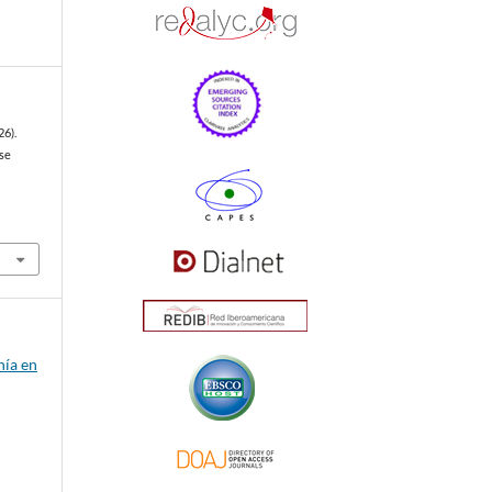
26).
ise
nía en