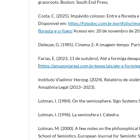
grassroots. Boston: South End Press.
Costa, C. (2025). Impávido colosso: Entre a floresta e 
Disponível em:
https://fotodoc.com.br/portfolio/im
floresta-e-o-fogo/
Acesso em: 20 de novembro de 20
Deleuze, G. (1985). Cinema 2: A imagem-tempo. Paris:
Farias, E. (2023, 11 de outubro). Até a formiga desa
[
https://amazoniareal.com.br/especiais/ate-a-formig
Instituto Vladimir Herzog. (2024). Relatório de violên
Amazônia Legal (2013–2023).
Lotman, I. (1984). On the semiosphere. Sign Systems S
Lotman, I. (1996). La semiosfera I. Cátedra.
Lotman, M. (2000). A few notes on the philosophical
School of Semiotics. European Journal for Semiotic S