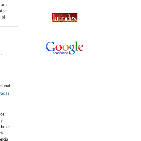
ión:
ntre
ibil
 ,
cional
vadas
nos
 y
echo de
rá
encia