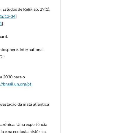
 Estudos de Religião, 29(1),
n1p13-34
]
4
]
mard.
miosphere. International
OI:
a 2030 para o
//brasil.un.org/pt-
devastação da mata atlântica
amazônica: Uma experiência
a e na ecologia histórica.