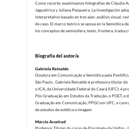
Como recorte, examinamos fotografías de Cláudia A
Jaguatirica y Juliana Pesqueira. La investigación ado
interpretativo basado en tres ejes: análisis visual, r
de caso. El marco teórico se apoya en la Semiótica d
los conceptos de semiosfera, texto, frontera, traducc
Biografía del autor/a
Gabriela Reinaldo
Doutora em Comunicação e Semiótica pela Pontifícia
São Paulo , Gabriela Reinaldo é professora titular do 
o ICA, da Universidade Federal do Ceará (UFC); é p
Pós-Graduação em Estudos da Tradução, o POET, e 
Graduação em Comunicação, PPGCom-UFC, e coorden
de estudos de estética e imagem
Márcio Acselrad
Professor Titular do curso de Psicologia da Unifor - 