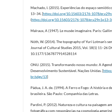
Machado, I. (2015). Experiências do espaço semiótico.
13–34. [
https://doi.org/10.15603/2176-1078/er.v29
(
https://doi.org/10.15603/2176-1078/er.v29n1p13-3
Malraux, A (1947). Le musée imaginaire. Paris: Galli
Nöth, W. (2014). The topography of Yuri Lotman’s se
Journal of Cultural Studies 2015, Vol. 18(1) 11–26 D
10.1177/1367877914528114
ONU. (2015). Transformando nosso mundo: A Agend
Desenvolvimento Sustentável. Nações Unidas. [
https:
br/sdgs/13
]
Pádua, J. A. de. (1994). A Ferro e Fogo: A história e 
brasileira. São Paulo: Companhia das Letras.
Pardini, P. (2012). Natureza e cultura na paisagem 
fotográfica com ressonâncias na cosmologia ameríndi