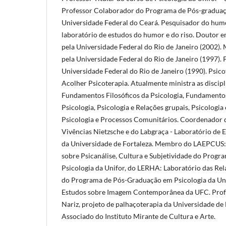
Professor Colaborador do Programa de Pós-gradua
Universidade Federal do Ceará. Pesquisador do humo
laboratório de estudos do humor e do riso. Doutor
pela Universidade Federal do Rio de Janeiro (2002)
pela Universidade Federal do Rio de Janeiro (1997).
Universidade Federal do Rio de Janeiro (1990). Psi
Acolher Psicoterapia. Atualmente ministra as discipli
Fundamentos Filosóficos da Psicologia, Fundamentos
Psicologia, Psicologia e Relações grupais, Psicologia
Psicologia e Processos Comunitários. Coordenador 
Vivências Nietzsche e do Labgraça - Laboratório de
da Universidade de Fortaleza. Membro do LAEPCUS:
sobre Psicanálise, Cultura e Subjetividade do Prog
Psicologia da Unifor, do LERHA: Laboratório das R
do Programa de Pós-Graduação em Psicologia da Uni
Estudos sobre Imagem Contemporânea da UFC. Profe
Nariz, projeto de palhaçoterapia da Universidade d
Associado do Instituto Mirante de Cultura e Arte.