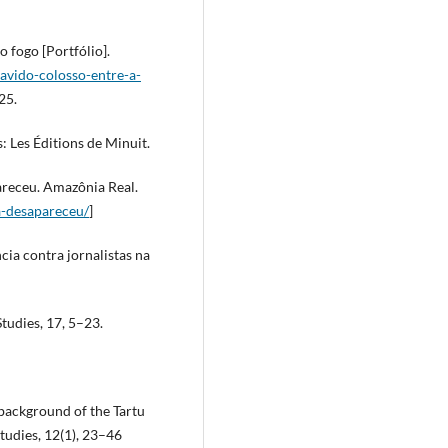
o fogo [Portfólio].
pavido-colosso-entre-a-
25.
 Les Éditions de Minuit.
pareceu. Amazônia Real.
a-desapareceu/
]
cia contra jornalistas na
tudies, 17, 5–23.
 background of the Tartu
tudies, 12(1), 23–46