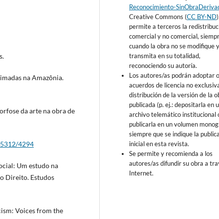
Reconocimiento-SinObraDeriva
Creative Commons (
CC BY-ND
permite a terceros la redistribuc
comercial y no comercial, siemp
cuando la obra no se modifique y
transmita en su totalidad,
s.
reconociendo su autoría.
Los autores/as podrán adoptar 
queimadas na Amazônia.
acuerdos de licencia no exclusiv
distribución de la versión de la o
publicada (p. ej.: depositarla en 
morfose da arte na obra de
archivo telemático institucional 
publicarla en un volumen monogr
siempre que se indique la public
inicial en esta revista.
ew/5312/4294
Se permite y recomienda a los
autores/as difundir su obra a tr
 social: Um estudo na
Internet.
do Direito. Estudos
cism: Voices from the