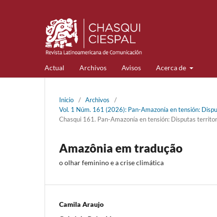
Actual
Archivos
Avisos
Acerca de
Inicio
/
Archivos
/
Vol. 1 Núm. 161 (2026): Pan-Amazonía en tensión: Disputa
Chasqui 161. Pan-Amazonía en tensión: Disputas territoria
Amazônia em tradução
o olhar feminino e a crise climática
Camila Araujo