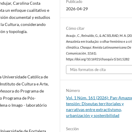
Publicado
ndujar, Carolina Costa
2026-04-29
pta un enfoque cualitativo e
evisión documental y estudios
e la Cultura, considerando
Cómo citar
ión y topología.
Araujo , C., Reinaldo, G., & ACSELRAD, M. A. (20
Amazônia em tradução: o olhar feminino e a cr
climática.
Chasqui. Revista Latinoamericana De
Comunicación
,
1
(161).
https://doi.org/10.16921/chasqui.v1i161.5282
Más formatos de cita
 Universidade Católica de
Instituto de Cultura e Arte,
Número
rofessora do Programa de
Vol. 1 Núm. 161 (2026): Pan-Amazo
do Programa de Pós-
tensión: Disputas territoriales y
a o Imago - laboratório
narrativas entre extractivismo,
urbanización y sostenibilidad
Sección
Universidade de Fortaleza.