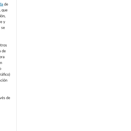
da
de
), que
ión,
re y
 se
otros
a de
bra
un
o
áfico)
ación
avés de