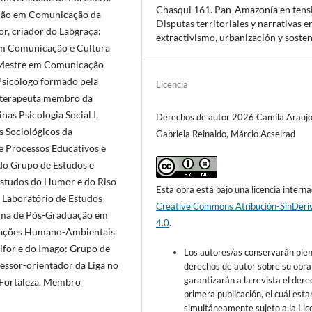
Chasqui 161. Pan-Amazonía en tens
ção em Comunicação da
Disputas territoriales y narrativas e
r, criador do Labgraça:
extractivismo, urbanización y sosten
 em Comunicação e Cultura
. Mestre em Comunicação
 Psicólogo formado pela
Licencia
coterapeuta membro da
nas Psicologia Social I,
Derechos de autor 2026 Camila Araujo
 Sociológicos da
Gabriela Reinaldo, Márcio Acselrad
 e Processos Educativos e
do Grupo de Estudos e
 Estudos do Humor e do Riso
Esta obra está bajo una licencia interna
 Laboratório de Estudos
Creative Commons Atribución-SinDeri
rama de Pós-Graduação em
4.0
.
elações Humano-Ambientais
for e do Imago: Grupo de
Los autores/as conservarán ple
ssor-orientador da Liga no
derechos de autor sobre su obra
garantizarán a la revista el der
e Fortaleza. Membro
primera publicación, el cuál esta
simultáneamente sujeto a la Lic