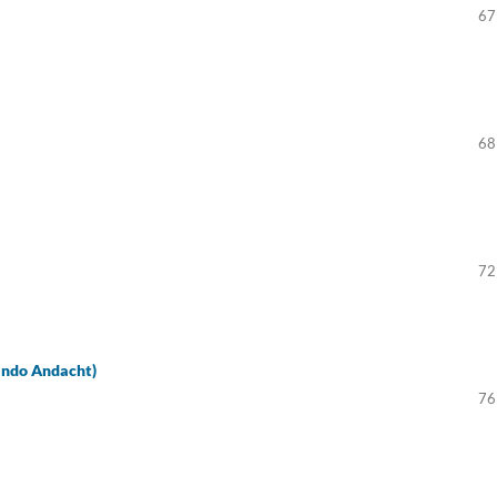
67
68
72
nando Andacht)
76