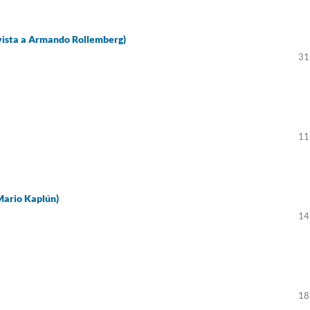
evista a Armando Rollemberg)
31
11
 Mario Kaplún)
14
18