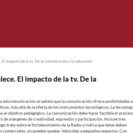
 El impacto de la tv. De la comunicación a la educación
ece. El impacto de la tv. De la
la educomunicación se señala que la comunicación ofrece posibilidades a
ivos, más allá de la oferta de los instrumentos tecnológicos. La tecnologí
e al objetivo pedagógico. La comunicación debe hacer factible el proces
o de márgenes de creatividad, expresión y participación. Incluye tres
uego trata sobre el fortalecimiento de la Radio e indica que éstas deben
as comerciales, no pueden quedar reducidas a pequeños espacios. Con