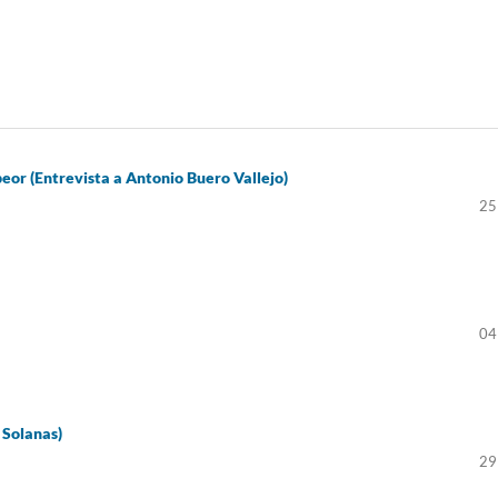
eor (Entrevista a Antonio Buero Vallejo)
25
04
 Solanas)
29