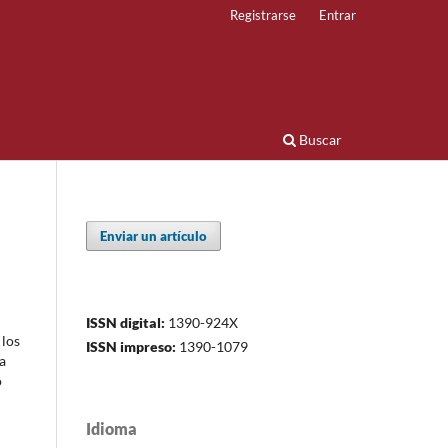
Registrarse
Entrar
Buscar
Enviar un artículo
ISSN digital:
1390-924X
 los
ISSN impreso:
1390-1079
a
o
Idioma