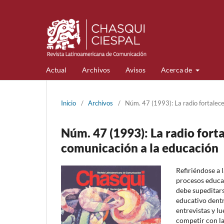
Actual
Archivos
Avisos
Acerca de
Inicio
/
Archivos
/
Núm. 47 (1993): La radio fortalece.
Núm. 47 (1993): La radio fortal
comunicación a la educación
Refiriéndose a 
procesos educat
debe supeditars
educativo dentr
entrevistas y l
competir con l