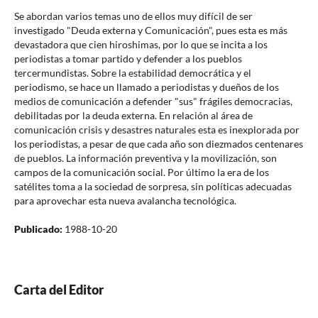
Se abordan varios temas uno de ellos muy difícil de ser
investigado "Deuda externa y Comunicación", pues esta es más
devastadora que cien hiroshimas, por lo que se incita a los
periodistas a tomar partido y defender a los pueblos
tercermundistas. Sobre la estabilidad democrática y el
periodismo, se hace un llamado a periodistas y dueños de los
medios de comunicación a defender "sus" frágiles democracias,
debilitadas por la deuda externa. En relación al área de
comunicación crisis y desastres naturales esta es inexplorada por
los periodistas, a pesar de que cada año son diezmados centenares
de pueblos. La información preventiva y la movilización, son
campos de la comunicación social. Por último la era de los
satélites toma a la sociedad de sorpresa, sin políticas adecuadas
para aprovechar esta nueva avalancha tecnológica.
Publicado:
1988-10-20
Carta del Editor