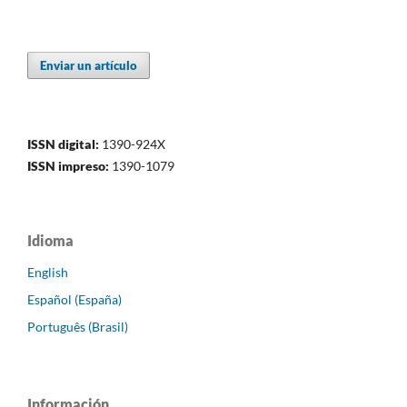
Enviar un artículo
ISSN digital:
1390-924X
ISSN impreso:
1390-1079
Idioma
English
Español (España)
Português (Brasil)
Información