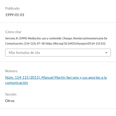
Publicado
1999-01-01
Cómo citar
Serrano, R. (1999). Mediación, uso y contenido.
Chasqui. Revista Latinoamericana De
Comunicación
, (114-115), 47–58. https://doi.org/10.16921/chasqui.v0i114-115.552
Más formatos de cita
Número
Núm. 114-115 (2011): Manuel Martín Serrano y sus aportes a la
comunicación
Sección
Otros