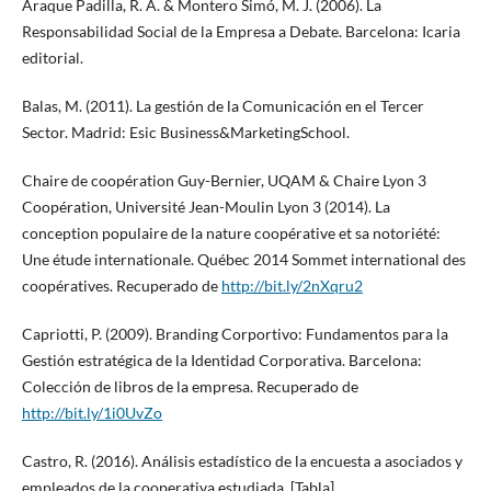
Araque Padilla, R. A. & Montero Simó, M. J. (2006). La
Responsabilidad Social de la Empresa a Debate. Barcelona: Icaria
editorial.
Balas, M. (2011). La gestión de la Comunicación en el Tercer
Sector. Madrid: Esic Business&MarketingSchool.
Chaire de coopération Guy-Bernier, UQAM & Chaire Lyon 3
Coopération, Université Jean-Moulin Lyon 3 (2014). La
conception populaire de la nature coopérative et sa notoriété:
Une étude internationale. Québec 2014 Sommet international des
coopératives. Recuperado de
http://bit.ly/2nXqru2
Capriotti, P. (2009). Branding Corportivo: Fundamentos para la
Gestión estratégica de la Identidad Corporativa. Barcelona:
Colección de libros de la empresa. Recuperado de
http://bit.ly/1i0UvZo
Castro, R. (2016). Análisis estadístico de la encuesta a asociados y
empleados de la cooperativa estudiada. [Tabla].