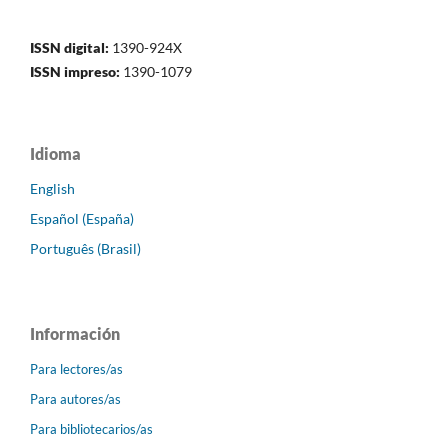
ISSN digital:
1390-924X
ISSN impreso:
1390-1079
Idioma
English
Español (España)
Português (Brasil)
Información
Para lectores/as
Para autores/as
Para bibliotecarios/as