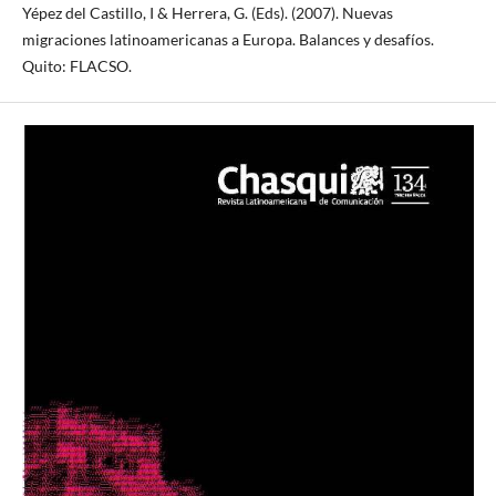
Yépez del Castillo, I & Herrera, G. (Eds). (2007). Nuevas
migraciones latinoamericanas a Europa. Balances y desafíos.
Quito: FLACSO.