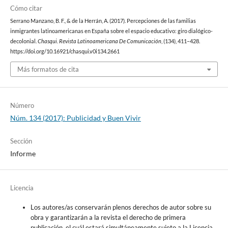
Cómo citar
Serrano Manzano, B. F., & de la Herrán, A. (2017). Percepciones de las familias
inmigrantes latinoamericanas en España sobre el espacio educativo: giro dialógico-
decolonial.
Chasqui. Revista Latinoamericana De Comunicación
, (134), 411–428.
https://doi.org/10.16921/chasqui.v0i134.2661
Más formatos de cita
Número
Núm. 134 (2017): Publicidad y Buen Vivir
Sección
Informe
Licencia
Los autores/as conservarán plenos derechos de autor sobre su
obra y garantizarán a la revista el derecho de primera
publicación, el cuál estará simultáneamente sujeto a la Licencia