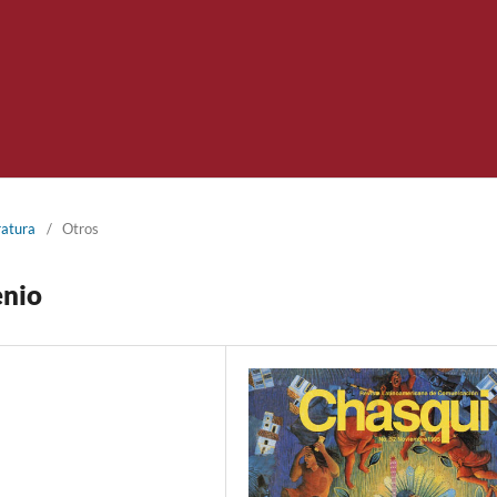
ratura
/
Otros
enio