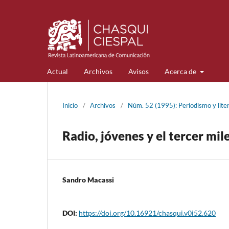
Actual
Archivos
Avisos
Acerca de
Inicio
/
Archivos
/
Núm. 52 (1995): Periodismo y lite
Radio, jóvenes y el tercer mil
Sandro Macassi
DOI:
https://doi.org/10.16921/chasqui.v0i52.620