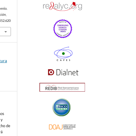
lenio.
ción
,
0i52.620
tura
nos
 y
echo de
rá