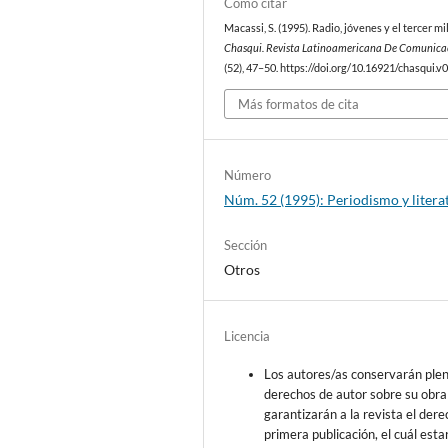
Cómo citar
Macassi, S. (1995). Radio, jóvenes y el tercer mi
Chasqui. Revista Latinoamericana De Comunica
(52), 47–50. https://doi.org/10.16921/chasqui.v
Más formatos de cita
Número
Núm. 52 (1995): Periodismo y litera
Sección
Otros
Licencia
Los autores/as conservarán ple
derechos de autor sobre su obra
garantizarán a la revista el der
primera publicación, el cuál esta