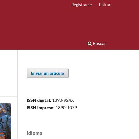
Registrarse
Entrar
Buscar
Enviar un artículo
ISSN digital:
1390-924X
ISSN impreso:
1390-1079
Idioma