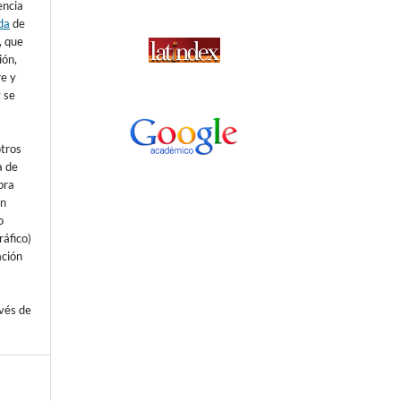
encia
da
de
), que
ión,
re y
 se
otros
a de
bra
un
o
áfico)
ación
avés de