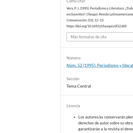
Cómo citar
Vera, P. J. (1995). Periodismo y Literatura: ¿Tra
excluyentes?.
Chasqui. Revista Latinoamerican
Comunicación
, (52), 12–13.
https://doi.org/10.16921/chasqui.v0i52.605
Más formatos de cita
Número
Núm. 52 (1995): Periodismo y litera
Sección
Tema Central
Licencia
Los autores/as conservarán ple
derechos de autor sobre su obra
garantizarán a la revista el der