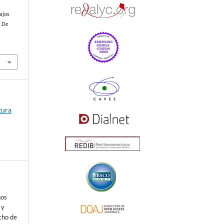
bajos
a De
tura
nos
 y
echo de