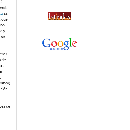
rá
encia
da
de
), que
ión,
re y
 se
otros
a de
bra
un
o
áfico)
ación
avés de