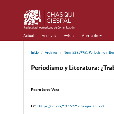
Actual
Archivos
Avisos
Acerca de
Inicio
/
Archivos
/
Núm. 52 (1995): Periodismo y lite
Periodismo y Literatura: ¿Tra
Pedro Jorge Vera
DOI:
https://doi.org/10.16921/chasqui.v0i52.605