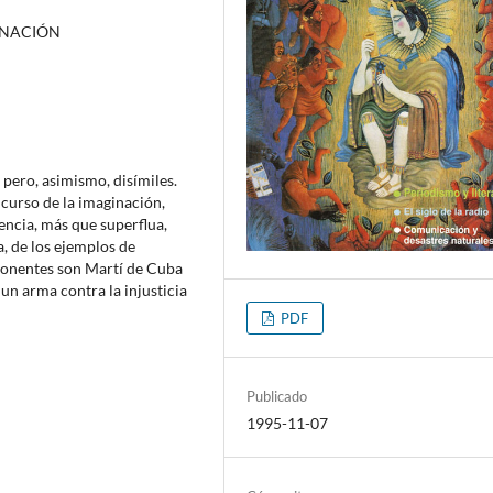
INACIÓN
pero, asimismo, disímiles.
ncurso de la imaginación,
uencia, más que superflua,
a, de los ejemplos de
ponentes son Martí de Cuba
un arma contra la injusticia
PDF
Publicado
1995-11-07