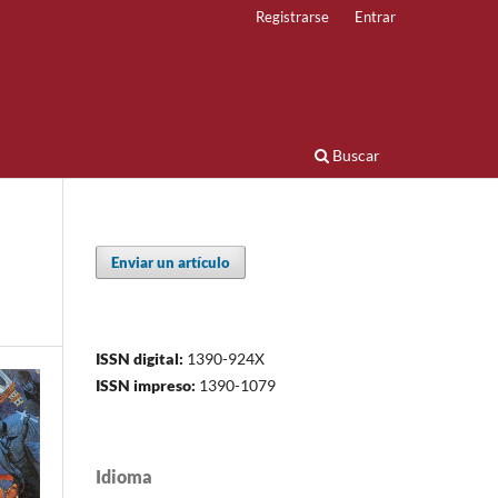
Registrarse
Entrar
Buscar
Enviar un artículo
ISSN digital:
1390-924X
ISSN impreso:
1390-1079
Idioma