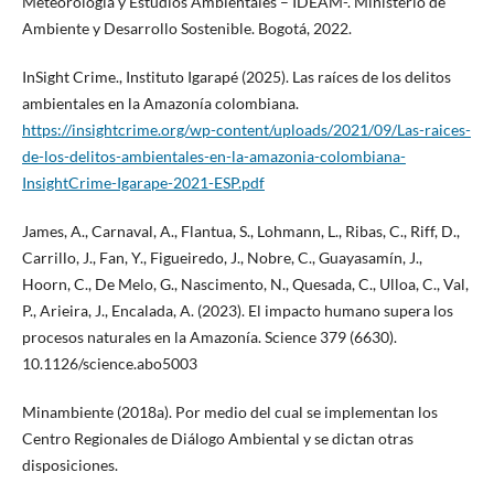
Meteorología y Estudios Ambientales – IDEAM-. Ministerio de
Ambiente y Desarrollo Sostenible. Bogotá, 2022.
InSight Crime., Instituto Igarapé (2025). Las raíces de los delitos
ambientales en la Amazonía colombiana.
https://insightcrime.org/wp-content/uploads/2021/09/Las-raices-
de-los-delitos-ambientales-en-la-amazonia-colombiana-
InsightCrime-Igarape-2021-ESP.pdf
James, A., Carnaval, A., Flantua, S., Lohmann, L., Ribas, C., Riff, D.,
Carrillo, J., Fan, Y., Figueiredo, J., Nobre, C., Guayasamín, J.,
Hoorn, C., De Melo, G., Nascimento, N., Quesada, C., Ulloa, C., Val,
P., Arieira, J., Encalada, A. (2023). El impacto humano supera los
procesos naturales en la Amazonía. Science 379 (6630).
10.1126/science.abo5003
Minambiente (2018a). Por medio del cual se implementan los
Centro Regionales de Diálogo Ambiental y se dictan otras
disposiciones.