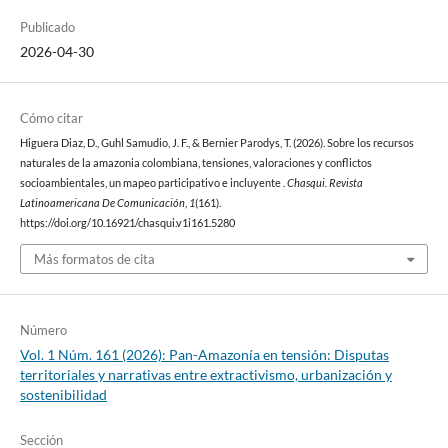
Publicado
2026-04-30
Cómo citar
Higuera Diaz, D., Guhl Samudio, J. F., & Bernier Parodys, T. (2026). Sobre los recursos
naturales de la amazonia colombiana, tensiones, valoraciones y conflictos
socioambientales, un mapeo participativo e incluyente .
Chasqui. Revista
Latinoamericana De Comunicación
,
1
(161).
https://doi.org/10.16921/chasqui.v1i161.5280
Más formatos de cita
Número
Vol. 1 Núm. 161 (2026): Pan-Amazonía en tensión: Disputas
territoriales y narrativas entre extractivismo, urbanización y
sostenibilidad
Sección