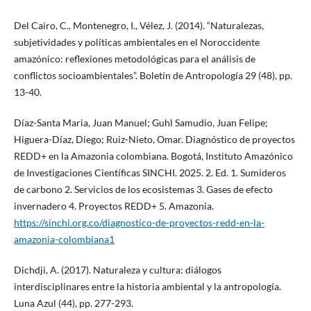
Del Cairo, C., Montenegro, I., Vélez, J. (2014). “Naturalezas,
subjetividades y políticas ambientales en el Noroccidente
amazónico: reflexiones metodológicas para el análisis de
conflictos socioambientales”. Boletín de Antropología 29 (48), pp.
13-40.
Díaz-Santa Maria, Juan Manuel; Guhl Samudio, Juan Felipe;
Higuera-Díaz, Diego; Ruiz-Nieto, Omar. Diagnóstico de proyectos
REDD+ en la Amazonia colombiana. Bogotá, Instituto Amazónico
de Investigaciones Científicas SINCHI. 2025. 2. Ed. 1. Sumideros
de carbono 2. Servicios de los ecosistemas 3. Gases de efecto
invernadero 4. Proyectos REDD+ 5. Amazonia.
https://sinchi.org.co/diagnostico-de-proyectos-redd-en-la-
amazonia-colombiana1
Dichdji, A. (2017). Naturaleza y cultura: diálogos
interdisciplinares entre la historia ambiental y la antropología.
Luna Azul (44), pp. 277-293.