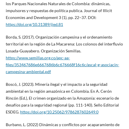
los Parques Nacionales Naturales de Colombia: dinámicas,
impulsores y respuestas de política publica. Journal of Illicit
Economies and Development 3 (1), pp. 22–37. DOI:
https://doi.org/10.31389/jied.81
Borda, S. (2017). Organización campesina y el ordenamiento
territorial en la región de La Macarena: Los colonos del interfluvio
Losada-Guayabero. Organización Semillas.
https://www.semillas.org.co/apc-aa-
files/353467686e6667686b6c676668f16c6c/ascal-g-asociacin-
campesina-ambiental.pdf
Boscó, J. (2023). Minería ilegal y el impacto a la seguridad
ambiental en la región amazónica en Colombia. En A. Cerón
Rincón (Ed.), El crimen organizado en la Amazonía: escenario de
desafíos para la seguridad regional (pp. 111-140). Sello Editorial
ESDEG.
https://doi.org/10.25062/9786287602649.0
Burbano, L. (2022) Dinámicas y conflictos por acaparamiento de