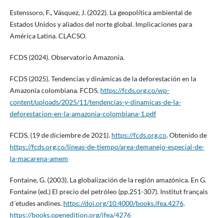
Estenssoro, F., Vásquez, J. (2022). La geopolítica ambiental de
Estados Unidos y aliados del norte global. Implicaciones para
América Latina. CLACSO.
FCDS (2024). Observatorio Amazonia.
FCDS (2025). Tendencias y dinámicas de la deforestación en la
Amazonía colombiana. FCDS.
https://fcds.org.co/wp-
content/uploads/2025/11/tendencias-y-dinamicas-de-la-
deforestacion-en-la-amazonia-colombiana-1.pdf
FCDS. (19 de diciembre de 2021).
https://fcds.org.co
. Obtenido de
https://fcds.org.co/lineas-de-tiempo/area-demanejo-especial-de-
la-macarena-amem
Fontaine, G. (2003). La globalización de la región amazónica. En G.
Fontaine (ed.) El precio del petróleo (pp.251-307). Institut français
d´etudes andines.
https://doi.org/10.4000/books.ifea.4276
.
https://books.openedition.org/ifea/4276