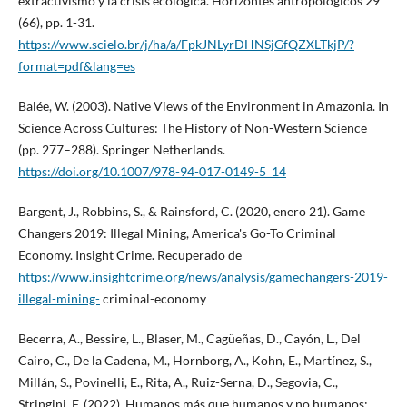
extractivismo y la crisis ecológica. Horizontes antropológicos 29
(66), pp. 1-31.
https://www.scielo.br/j/ha/a/FpkJNLyrDHNSjGfQZXLTkjP/?
format=pdf&lang=es
Balée, W. (2003). Native Views of the Environment in Amazonia. In
Science Across Cultures: The History of Non-Western Science
(pp. 277–288). Springer Netherlands.
https://doi.org/10.1007/978-94-017-0149-5_14
Bargent, J., Robbins, S., & Rainsford, C. (2020, enero 21). Game
Changers 2019: Illegal Mining, America's Go-To Criminal
Economy. Insight Crime. Recuperado de
https://www.insightcrime.org/news/analysis/gamechangers-2019-
illegal-mining-
criminal-economy
Becerra, A., Bessire, L., Blaser, M., Cagüeñas, D., Cayón, L., Del
Cairo, C., De la Cadena, M., Hornborg, A., Kohn, E., Martínez, S.,
Millán, S., Povinelli, E., Rita, A., Ruiz-Serna, D., Segovia, C.,
Stringini, F. (2022). Humanos más que humanos y no humanos: