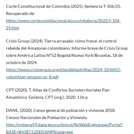
Corte Constitucional de Colombia (2025). Sentencia T-106/25.
Recuperado de:
https://www.corteconstitucional.gov.co/relatoria/2025/t-106-
25.htm
Crisis Group (2024). Tierra arrasada: cómo frenar el control
rebelde del Amazonas colombiano. Informe breve de Crisis Group
sobre América Latina N°52 Bogotá/Nueva York/Bruselas, 18 de
octubre de 2024.
https://www.crisisgroup.org/sites/default/files/2024-10/b052-
colombian-amazon-sp_8.pdf
CPT (2020). T. Atlas de Conflictos Socioterritoriales Pan-
Amazónico. Goiânia: CPT (org.); 2020. 116 p.
DANE. (2020). Censo general de población y vivienda 2018.
Censos Nacionales de Población y Vivienda.
http://systema59.dane.gov.co/bincol/RpWebEngine.exe/Portal?
BASE=BASECG2005AMP&lang=esp