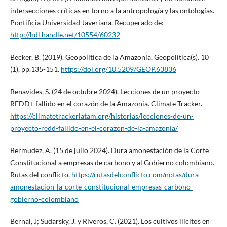
intersecciones críticas en torno a la antropología y las ontologías.
Pontificia Universidad Javeriana. Recuperado de:
http://hdl.handle.net/10554/60232
Becker, B. (2019). Geopolítica de la Amazonía. Geopolítica(s). 10
(1), pp.135-151.
https://doi.org/10.5209/GEOP.63836
Benavides, S. (24 de octubre 2024). Lecciones de un proyecto
REDD+ fallido en el corazón de la Amazonia. Climate Tracker.
https://climatetrackerlatam.org/historias/lecciones-de-un-
proyecto-redd-fallido-en-el-corazon-de-la-amazonia/
Bermudez, A. (15 de julio 2024). Dura amonestación de la Corte
Constitucional a empresas de carbono y al Gobierno colombiano.
Rutas del conflicto.
https://rutasdelconflicto.com/notas/dura-
amonestacion-la-corte-constitucional-empresas-carbono-
gobierno-colombiano
Bernal, J; Sudarsky, J. y Riveros, C. (2021). Los cultivos ilícitos en