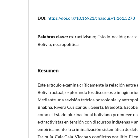
DOI:
https://doi.org/10.16921/chasqui.v1i161.5278
Palabras clave:
extractivismo; Estado-nación; narrat
Bolivia; necropolítica
Resumen
Este artículo examina críticamente la relación entre
Bolivia actual, explorando los discursos e imaginarios
Mediante una revisión teórica poscolonial y antrop
Bhabha, Rivera Cusicanqui, Geertz, Braidotti, Escob
cómo el Estado plurinacional boliviano promueve nar
extractivistas en tensión con discursos indígenas 
empíricamente la criminalización sistemática de def
Tariquía, Cala Cala, Viacha y conflictos por litio. El 