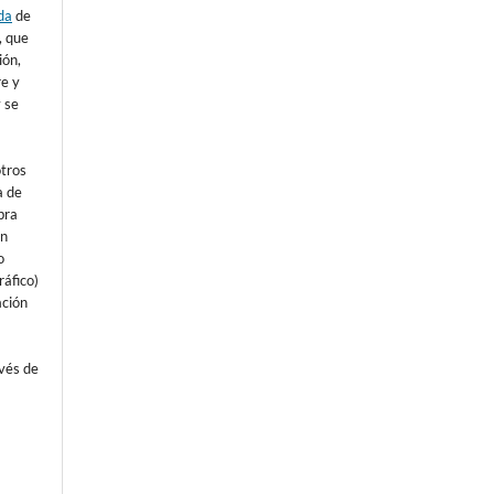
da
de
), que
ión,
re y
 se
otros
a de
bra
un
o
áfico)
ación
avés de