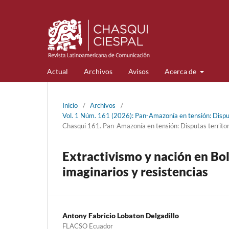
Actual
Archivos
Avisos
Acerca de
Inicio
/
Archivos
/
Vol. 1 Núm. 161 (2026): Pan-Amazonía en tensión: Disputa
Chasqui 161. Pan-Amazonía en tensión: Disputas territoria
Extractivismo y nación en Bo
imaginarios y resistencias
Antony Fabricio Lobaton Delgadillo
FLACSO Ecuador