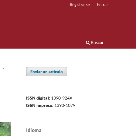
Registrarse
Entrar
Buscar
/
Enviar un artículo
ISSN digital:
1390-924X
ISSN impreso:
1390-1079
Idioma