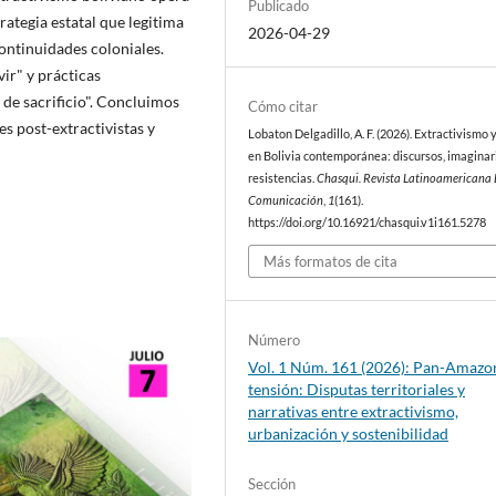
Publicado
tegia estatal que legitima
2026-04-29
ontinuidades coloniales.
ir" y prácticas
 de sacrificio". Concluimos
Cómo citar
s post-extractivistas y
Lobaton Delgadillo, A. F. (2026). Extractivismo 
en Bolivia contemporánea: discursos, imaginar
resistencias.
Chasqui. Revista Latinoamericana
Comunicación
,
1
(161).
https://doi.org/10.16921/chasqui.v1i161.5278
Más formatos de cita
Número
Vol. 1 Núm. 161 (2026): Pan-Amazo
tensión: Disputas territoriales y
narrativas entre extractivismo,
urbanización y sostenibilidad
Sección