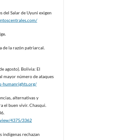
 del Salar de Uyuni exigen
untoscentrales.com/
dge.
a de la razón patriarcal.
 agosto). Bolivia: El
 al mayor número de ataques
s-humanrights.org/
cias, alternativas y
a el buen vivir. Chasqui.
36.
e/view/4375/3362
s indígenas rechazan