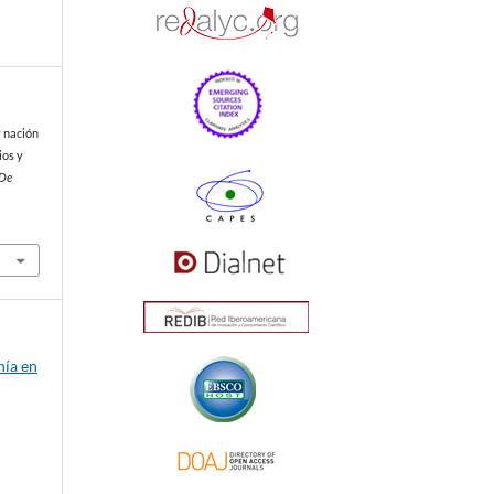
y nación
ios y
 De
nía en