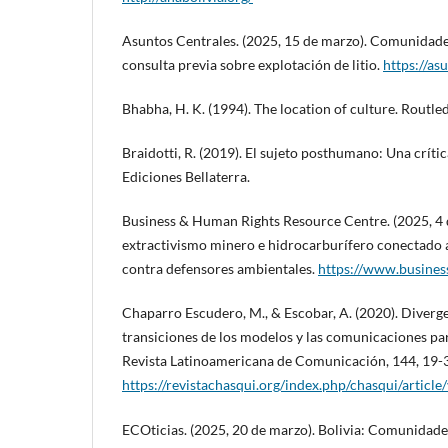
Asuntos Centrales. (2025, 15 de marzo). Comunidades
consulta previa sobre explotación de litio.
https://as
Bhabha, H. K. (1994). The location of culture. Routle
Braidotti, R. (2019). El sujeto posthumano: Una crític
Ediciones Bellaterra.
Business & Human Rights Resource Centre. (2025, 4 de
extractivismo minero e hidrocarburífero conectado
contra defensores ambientales.
https://www.busines
Chaparro Escudero, M., & Escobar, A. (2020). Divergen
transiciones de los modelos y las comunicaciones par
Revista Latinoamericana de Comunicación, 144, 19-
https://revistachasqui.org/index.php/chasqui/articl
ECOticias. (2025, 20 de marzo). Bolivia: Comunidade