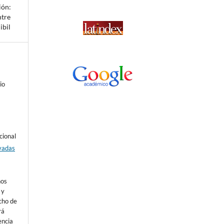
ión:
ntre
ibil
io
cional
vadas
nos
 y
echo de
rá
encia