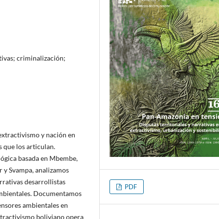
ivas; criminalización;
 extractivismo y nación en
 que los articulan.
ológica basada en Mbembe,
ar y Svampa, analizamos
rativas desarrollistas
PDF
y ambientales. Documentamos
ensores ambientales en
extractivismo boliviano opera