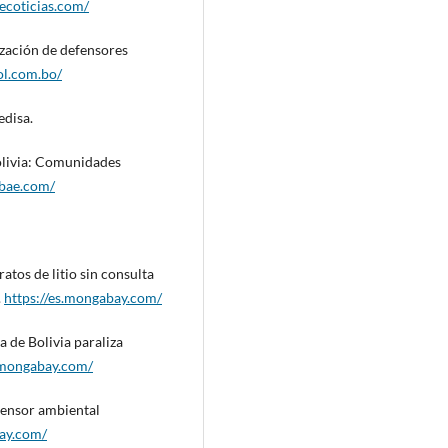
ecoticias.com/
ización de defensores
ol.com.bo/
edisa.
Bolivia: Comunidades
obae.com/
atos de litio sin consulta
.
https://es.mongabay.com/
 de Bolivia paraliza
s.mongabay.com/
fensor ambiental
bay.com/