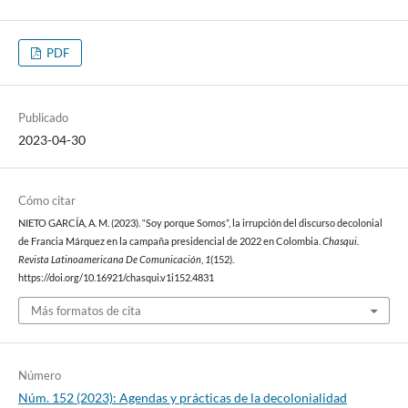
PDF
Publicado
2023-04-30
Cómo citar
NIETO GARCÍA, A. M. (2023). “Soy porque Somos”, la irrupción del discurso decolonial
de Francia Márquez en la campaña presidencial de 2022 en Colombia.
Chasqui.
Revista Latinoamericana De Comunicación
,
1
(152).
https://doi.org/10.16921/chasqui.v1i152.4831
Más formatos de cita
Número
Núm. 152 (2023): Agendas y prácticas de la decolonialidad