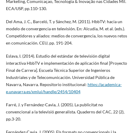
Marketing, Comunicaçao, Tecnologia & Inovação nas Cidades Mil.
ECA/USP, pp.110-130.
Del Ama, J. C., Barceló, T. y Sánchez, M. (2011). HbbTV: hacia un
modelo de convergencia en televisión. En: Alcudia, M. et al. (eds.).
Competidores y aliados: medios de convergencia, los nuevos retos
en comunicación. CEU, pp. 191-204.
Eslava, I. (2014). Estudio del estándar de televisión digital
interactiva HbbTV e implementación de aplicación final [Proyecto
Final de Carrera]. Escuela Técnica Superior de Ingenieros
Industriales y de Telecomunicación. Universidad Pública de
Navarra, Navarra. Repositorio institucional:
https://academica-
e.unavarra.es/xmlui/handle/2454/10404
Farré, J. y Fernández-Cavia, J. (2005). La publicitat no
convencional a la televisió generalista. Quaderns del CAC, 22 (2),
pp.3-20.
Fernández-Cavia, J. (2005). Els formats no convencionals i la