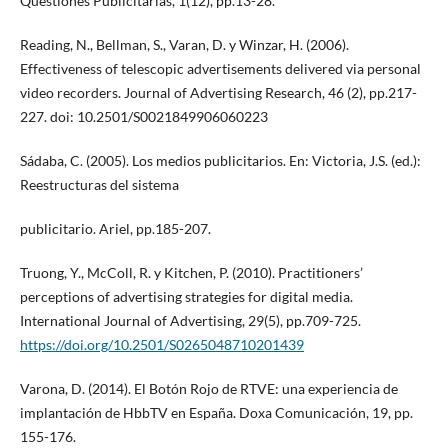
Questiones Publicitarias, 1(12), pp.13-28.
Reading, N., Bellman, S., Varan, D. y Winzar, H. (2006).
Effectiveness of telescopic advertisements delivered via personal
video recorders. Journal of Advertising Research, 46 (2), pp.217-
227. doi: 10.2501/S0021849906060223
Sádaba, C. (2005). Los medios publicitarios. En: Victoria, J.S. (ed.):
Reestructuras del sistema
publicitario. Ariel, pp.185-207.
Truong, Y., McColl, R. y Kitchen, P. (2010). Practitioners’
perceptions of advertising strategies for digital media.
International Journal of Advertising, 29(5), pp.709-725.
https://doi.org/10.2501/S0265048710201439
Varona, D. (2014). El Botón Rojo de RTVE: una experiencia de
implantación de HbbTV en España. Doxa Comunicación, 19, pp.
155-176.