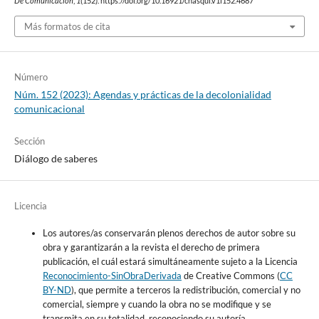
De Comunicación
,
1
(152). https://doi.org/10.16921/chasqui.v1i152.4687
Más formatos de cita
Número
Núm. 152 (2023): Agendas y prácticas de la decolonialidad
comunicacional
Sección
Diálogo de saberes
Licencia
Los autores/as conservarán plenos derechos de autor sobre su
obra y garantizarán a la revista el derecho de primera
publicación, el cuál estará simultáneamente sujeto a la Licencia
Reconocimiento-SinObraDerivada
de Creative Commons (
CC
BY-ND
), que permite a terceros la redistribución, comercial y no
comercial, siempre y cuando la obra no se modifique y se
transmita en su totalidad, reconociendo su autoría.