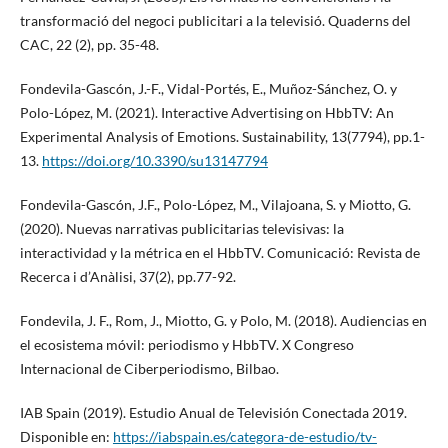
transformació del negoci publicitari a la televisió. Quaderns del
CAC, 22 (2), pp. 35-48.
Fondevila-Gascón, J.-F., Vidal-Portés, E., Muñoz-Sánchez, O. y
Polo-López, M. (2021). Interactive Advertising on HbbTV: An
Experimental Analysis of Emotions. Sustainability, 13(7794), pp.1-
13.
https://doi.org/10.3390/su13147794
Fondevila-Gascón, J.F., Polo-López, M., Vilajoana, S. y Miotto, G.
(2020). Nuevas narrativas publicitarias televisivas: la
interactividad y la métrica en el HbbTV. Comunicació: Revista de
Recerca i d’Anàlisi, 37(2), pp.77-92.
Fondevila, J. F., Rom, J., Miotto, G. y Polo, M. (2018). Audiencias en
el ecosistema móvil: periodismo y HbbTV. X Congreso
Internacional de Ciberperiodismo, Bilbao.
IAB Spain (2019). Estudio Anual de Televisión Conectada 2019.
Disponible en:
https://iabspain.es/categora-de-estudio/tv-