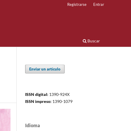
Registrarse
Entrar
Buscar
Enviar un artículo
ISSN digital:
1390-924X
ISSN impreso:
1390-1079
Idioma