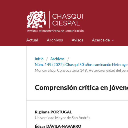
Actual
Archivos
Avisos
Acerca de
Inicio
/
Archivos
/
Núm. 149 (2022): Chasqui 50 años caminando Heterogene
Monográfico. Convocatoria 149: Heterogeneidad del pen
Comprensión crítica en jóven
Rigliana PORTUGAL
Universidad Mayor de San Andrés
Édgar DÁVILA-NAVARRO