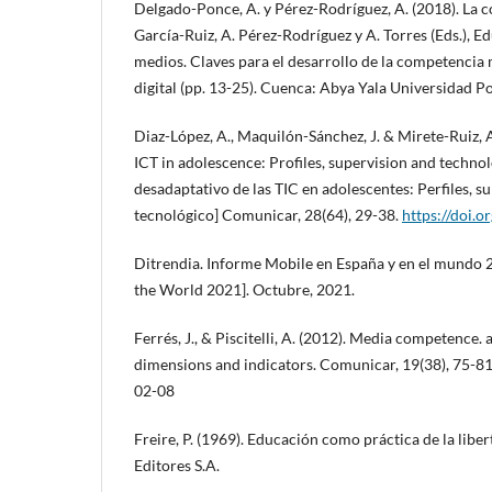
Delgado-Ponce, A. y Pérez-Rodríguez, A. (2018). La 
García-Ruiz, A. Pérez-Rodríguez y A. Torres (Eds.), E
medios. Claves para el desarrollo de la competencia 
digital (pp. 13-25). Cuenca: Abya Yala Universidad Po
Diaz-López, A., Maquilón-Sánchez, J. & Mirete-Ruiz, 
ICT in adolescence: Profiles, supervision and technol
desadaptativo de las TIC en adolescentes: Perfiles, su
tecnológico] Comunicar, 28(64), 29-38.
https://doi.
Ditrendia. Informe Mobile en España y en el mundo 
the World 2021]. Octubre, 2021.
Ferrés, J., & Piscitelli, A. (2012). Media competence. 
dimensions and indicators. Comunicar, 19(38), 75-8
02-08
Freire, P. (1969). Educación como práctica de la liber
Editores S.A.