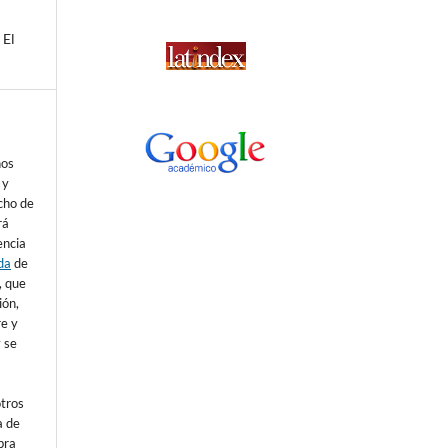
 El
nos
 y
echo de
rá
encia
da
de
), que
ión,
re y
 se
otros
a de
bra