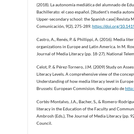
(2018). La autonomía mediática del alumnado de Educ
Bachillerato: el caso español. [Student’s media auto
Upper-secondary school: the Spanish case] Revista 
Comunicación, 9(2), 275-289.
https://doi.org/10.
Castro, A., Renés, P. & Phillippi, A. (2016). Media lit
organizations in Europe and Latin America. In M. Ro
Journal of Media Literacy (pp. 18-27). National Tele
Celot, P. & Pérez-Tornero, J.M. (2009) Study on Asse
Literacy Levels. A comprehensive view of the concept
Understanding of how media literacy level in Europe
Brussels: European Commision. Recuperado de
http
Cortés-Montalvo, J.A., Bacher, S., & Romero-Rodrígue
literacy in the Education of the Faculty and Communi
Ambrosh (Eds.), The Journal of Media Literacy (pp. 9
Council.