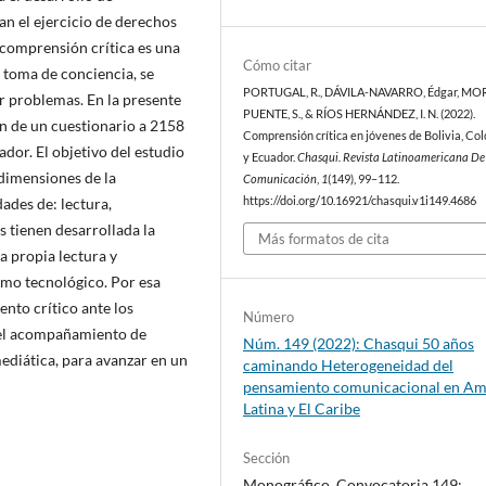
 el ejercicio de derechos
comprensión crítica es una
Cómo citar
 toma de conciencia, se
PORTUGAL, R., DÁVILA-NAVARRO, Édgar, MO
r problemas. En la presente
PUENTE, S., & RÍOS HERNÁNDEZ, I. N. (2022).
ón de un cuestionario a 2158
Comprensión crítica en jóvenes de Bolivia, Co
dor. El objetivo del estudio
y Ecuador.
Chasqui. Revista Latinoamericana De
 dimensiones de la
Comunicación
,
1
(149), 99–112.
ades de: lectura,
https://doi.org/10.16921/chasqui.v1i149.4686
 tienen desarrollada la
Más formatos de cita
 propia lectura y
ismo tecnológico. Por esa
ento crítico ante los
Número
 el acompañamiento de
Núm. 149 (2022): Chasqui 50 años
ediática, para avanzar en un
caminando Heterogeneidad del
pensamiento comunicacional en Am
Latina y El Caribe
Sección
Monográfico. Convocatoria 149: