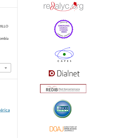
RILLO
lombia
érica