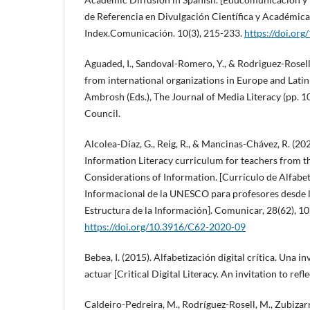
de Referencia en Divulgación Científica y Académica
Index.Comunicación. 10(3), 215-233.
https://doi.or
Aguaded, I., Sandoval-Romero, Y., & Rodriguez-Rosell
from international organizations in Europe and Latin
Ambrosh (Eds.), The Journal of Media Literacy (pp. 1
Council.
Alcolea-Díaz, G., Reig, R., & Mancinas-Chávez, R. (
Information Literacy curriculum for teachers from th
Considerations of Information. [Currículo de Alfabe
Informacional de la UNESCO para profesores desde la
Estructura de la Información]. Comunicar, 28(62), 1
https://doi.org/10.3916/C62-2020-09
Bebea, I. (2015). Alfabetización digital crítica. Una in
actuar [Critical Digital Literacy. An invitation to refl
Caldeiro-Pedreira, M., Rodríguez-Rosell, M., Zubizarre