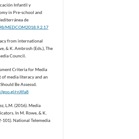
ación Infantil y
nomy in Pre-school and
Mediterránea de
14198/MEDCOM2018.9.2.17
eracy from international
we, & K. Ambrosh (Eds.), The
media Council.
ssment Criteria for Media
 of media literacy and an
 Should Be Assessd.
://goo.gl/rnXfa8
z, L.M. (2016). Media
cators. In M. Rowe, & K.
2-101). National Telemedia