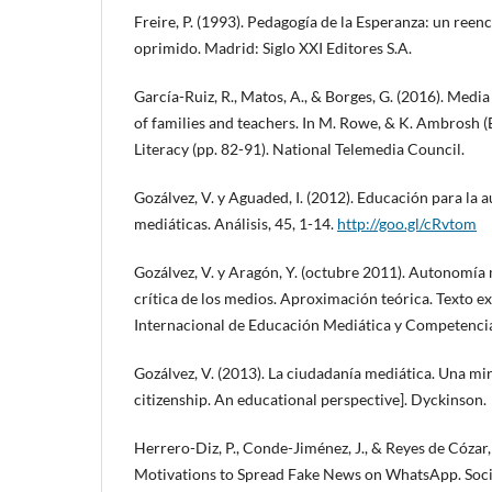
Freire, P. (1993). Pedagogía de la Esperanza: un reen
oprimido. Madrid: Siglo XXI Editores S.A.
García-Ruiz, R., Matos, A., & Borges, G. (2016). Media
of families and teachers. In M. Rowe, & K. Ambrosh (
Literacy (pp. 82-91). National Telemedia Council.
Gozálvez, V. y Aguaded, I. (2012). Educación para la
mediáticas. Análisis, 45, 1-14.
http://goo.gl/cRvtom
Gozálvez, V. y Aragón, Y. (octubre 2011). Autonomía
crítica de los medios. Aproximación teórica. Texto e
Internacional de Educación Mediática y Competencia 
Gozálvez, V. (2013). La ciudadanía mediática. Una m
citizenship. An educational perspective]. Dyckinson.
Herrero-Diz, P., Conde-Jiménez, J., & Reyes de Cózar, 
Motivations to Spread Fake News on WhatsApp. Socia