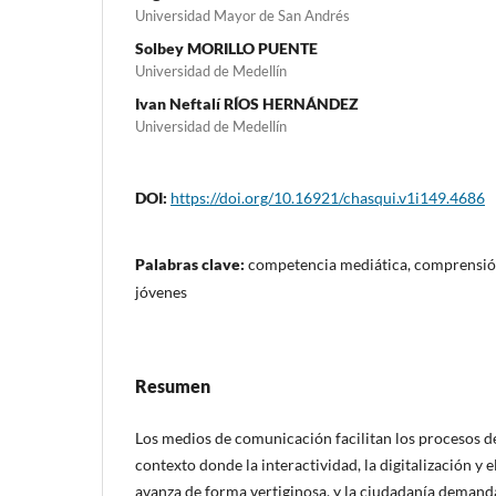
Universidad Mayor de San Andrés
Solbey MORILLO PUENTE
Universidad de Medellín
Ivan Neftalí RÍOS HERNÁNDEZ
Universidad de Medellín
DOI:
https://doi.org/10.16921/chasqui.v1i149.4686
Palabras clave:
competencia mediática, comprensión
jóvenes
Resumen
Los medios de comunicación facilitan los procesos de
contexto donde la interactividad, la digitalización y 
avanza de forma vertiginosa, y la ciudadanía demanda