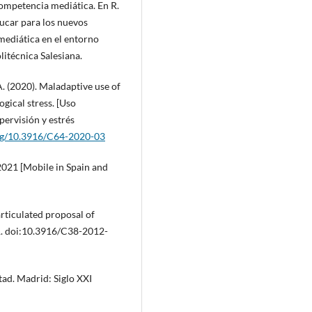
competencia mediática. En R.
ducar para los nuevos
mediática en el entorno
litécnica Salesiana.
A. (2020). Maladaptive use of
ogical stress. [Uso
pervisión y estrés
org/10.3916/C64-2020-03
2021 [Mobile in Spain and
articulated proposal of
1. doi:10.3916/C38-2012-
tad. Madrid: Siglo XXI