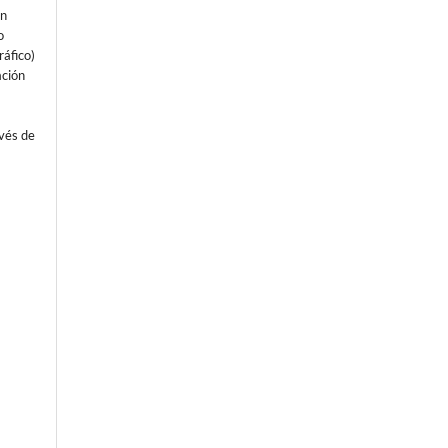
un
o
áfico)
ación
avés de