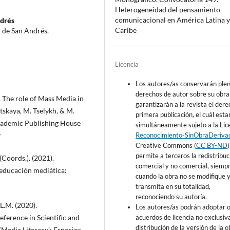
Heterogeneidad del pensamiento
comunicacional en América Latina y
drés
Caribe
 de San Andrés.
Licencia
Los autores/as conservarán ple
derechos de autor sobre su obra
). The role of Mass Media in
garantizarán a la revista el der
tskaya, M. Tselykh, & M.
primera publicación, el cuál esta
Academic Publishing House
simultáneamente sujeto a la Lic
Reconocimiento-SinObraDeriva
9
Creative Commons (
CC BY-ND
permite a terceros la redistribuc
(Coords.). (2021).
comercial y no comercial, siemp
educación mediática:
cuando la obra no se modifique y
transmita en su totalidad,
reconociendo su autoría.
L.M. (2020).
Los autores/as podrán adoptar 
acuerdos de licencia no exclusiv
ference in Scientific and
distribución de la versión de la o
Media Literacy’: Espacios