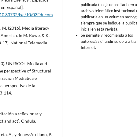
publicada (p. ej.: depositarla en 
 en Español].
archivo telemático institucional 
g/10.33732/ixc/10/03Educom
publicarla en un volumen monogr
siempre que se indique la public
, M. (2016). Media literacy
inicial en esta revista.
Se permite y recomienda a los
 America. In M. Rowe, & K.
autores/as difundir su obra a tr
0-17). National Telemedia
Internet.
2020). UNESCO’s Media and
e perspective of Structural
tización Mediática e
 perspectiva de la
03-114.
vitación a reflexionar y
ect and act]. Ondula.
ta, A., y Renés-Arellano, P.