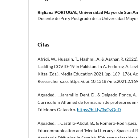
Rigliana PORTUGAL,
Universidad Mayor de San An
Docente de Pre y Postgrado de la Universidad Mayor
Citas
Afridi, W., Hussain, T., Hashmi, A, & Asghar, R. (2021
Tackling COVID-19 in Pakistan. In A. Fedorov, A. Levi
Kitsa (Eds.), Media Education 2021 (pp. 169–176). 
Researcher s.r.o. https://doi:10.13187/me.2021.2.16
Aguaded, I., Jaramillo-Dent, D., & Delgado-Ponce, A. 
Currículum Alfamed de formación de profesores en 
Ediciones Octaedro.
https://bit.ly/3xQvQnD
Aguaded, I., Castillo-Abdul, B., & Romero-Rodríguez, 
Educommunication and ‘Media Literacy’: Spaces of Re
Academic Diffusion in Spanish. [Educomunicación y ‘