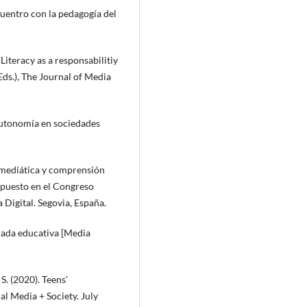
cuentro con la pedagogía del
 Literacy as a responsabilitiy
Eds.), The Journal of Media
 autonomía en sociedades
 mediática y comprensión
xpuesto en el Congreso
Digital. Segovia, España.
irada educativa [Media
S. (2020). Teens’
l Media + Society. July