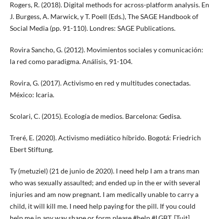
Rogers, R. (2018). Digital methods for across-platform analysis. En
J. Burgess, A. Marwick, y T. Poell (Eds.), The SAGE Handbook of
Social Media (pp. 91-110). Londres: SAGE Publications.
Rovira Sancho, G. (2012). Movimientos sociales y comunicación:
la red como paradigma. Análisis, 91-104.
Rovira, G. (2017). Activismo en red y multitudes conectadas.
México: Icaria.
Scolari, C. (2015). Ecología de medios. Barcelona: Gedisa.
Treré, E. (2020). Activismo mediático híbrido. Bogotá: Friedrich
Ebert Stiftung.
Ty (metuziel) (21 de junio de 2020). I need help I am a trans man
who was sexually assaulted; and ended up in the er with several
injuries and am now pregnant. I am medically unable to carry a
child, it will kill me. I need help paying for the pill. If you could
help me in any way shape or form please #help #LGBT. [Tuit].