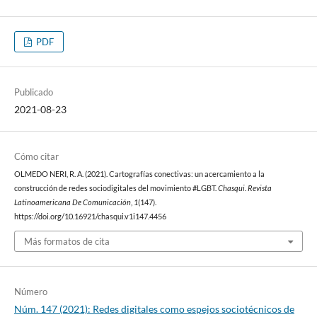
PDF
Publicado
2021-08-23
Cómo citar
OLMEDO NERI, R. A. (2021). Cartografías conectivas: un acercamiento a la
construcción de redes sociodigitales del movimiento #LGBT.
Chasqui. Revista
Latinoamericana De Comunicación
,
1
(147).
https://doi.org/10.16921/chasqui.v1i147.4456
Más formatos de cita
Número
Núm. 147 (2021): Redes digitales como espejos sociotécnicos de