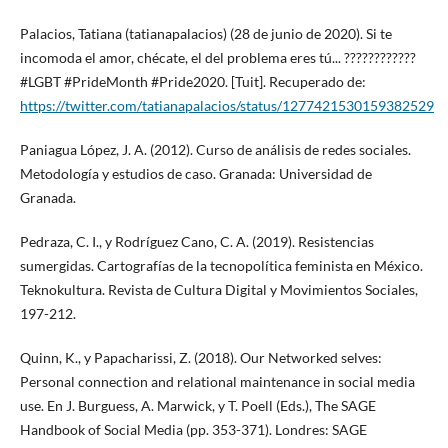
Palacios, Tatiana (tatianapalacios) (28 de junio de 2020). Si te
incomoda el amor, chécate, el del problema eres tú... ????????️‍????
#LGBT #PrideMonth #Pride2020. [Tuit]. Recuperado de:
https://twitter.com/tatianapalacios/status/1277421530159382529
Paniagua López, J. A. (2012). Curso de análisis de redes sociales.
Metodología y estudios de caso. Granada: Universidad de
Granada.
Pedraza, C. I., y Rodríguez Cano, C. A. (2019). Resistencias
sumergidas. Cartografías de la tecnopolítica feminista en México.
Teknokultura. Revista de Cultura Digital y Movimientos Sociales,
197-212.
Quinn, K., y Papacharissi, Z. (2018). Our Networked selves:
Personal connection and relational maintenance in social media
use. En J. Burguess, A. Marwick, y T. Poell (Eds.), The SAGE
Handbook of Social Media (pp. 353-371). Londres: SAGE