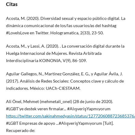
Citas
Acosta, M. (2020). Diversidad sexual y espacio público digital. La
dinámica comunicacional de los/las usuarios/as del hashtag
#LoveIsLove en Twitter. Hologramatica, 2(33), 23-50.
Acosta, M., y Lassi, A. (2020). . La conversación digital durante la
Huelga Internacional de Mujeres. Revista Arbitrada
Interdisciplinaria KOINONIA, V(9), 86-109.
Aguilar Gallegos, N., Martínez González, E. G., y Aguilar Ávila, J.
(2017). Análisis de Redes Sociales: Conceptos clave y cálculo de
indicadores. México: UACh-CIESTAAM.
Ali Önel, Mehmet (mehmetali_onel) (28 de junio de 2020).
#LGBT'ye destek veren firmalar... #AlışverişYapmıyorum
https://twitter.com/sakinahmedyasin/status/1277206088723685376
#LGBT Empresas de apoyo ...#AlışverişYapmıyorum [Tuit].
Recuperado de: