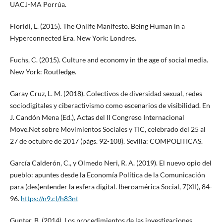
UACJ-MA Porrúa.
Floridi, L. (2015). The Onlife Manifesto. Being Human in a
Hyperconnected Era. New York: Londres.
Fuchs, C. (2015). Culture and economy in the age of social media.
New York: Routledge.
Garay Cruz, L. M. (2018). Colectivos de diversidad sexual, redes
sociodigitales y ciberactivismo como escenarios de visibilidad. En
J. Candón Mena (Ed.), Actas del II Congreso Internacional
Move.Net sobre Movimientos Sociales y TIC, celebrado del 25 al
27 de octubre de 2017 (págs. 92-108). Sevilla: COMPOLITICAS.
García Calderón, C., y Olmedo Neri, R. A. (2019). El nuevo opio del
pueblo: apuntes desde la Economía Política de la Comunicación
para (des)entender la esfera digital. Iberoamérica Social, 7(XII), 84-
96.
https://n9.cl/h83nt
Gunter, B. (2014). Los procedimientos de las investigaciones