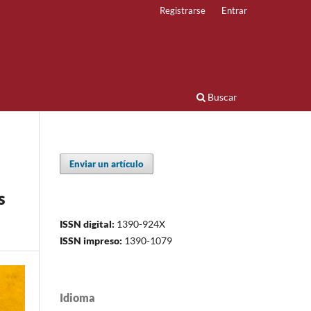
Registrarse
Entrar
Buscar
Enviar un artículo
s
ISSN digital:
1390-924X
ISSN impreso:
1390-1079
Idioma