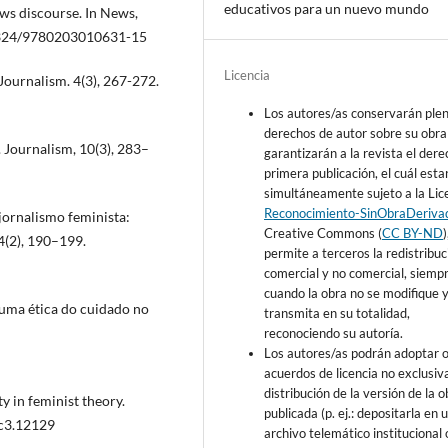
educativos para un nuevo mundo
news discourse. In News,
.4324/9780203010631-15
Licencia
 Journalism. 4(3), 267-272.
Los autores/as conservarán ple
derechos de autor sobre su obra
. Journalism, 10(3), 283–
garantizarán a la revista el der
primera publicación, el cuál esta
simultáneamente sujeto a la Lic
Reconocimiento-SinObraDeriva
 jornalismo feminista:
Creative Commons (
CC BY-ND
4(2), 190–199.
permite a terceros la redistribuc
comercial y no comercial, siemp
cuando la obra no se modifique y
 uma ética do cuidado no
transmita en su totalidad,
reconociendo su autoría.
Los autores/as podrán adoptar 
acuerdos de licencia no exclusiv
distribución de la versión de la o
ty in feminist theory.
publicada (p. ej.: depositarla en 
hc3.12129
archivo telemático institucional 