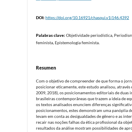
DOI:
https://doi.org/10.16921/chasqui.v1i146.4392
Palabras clave:
Objetividade periodística, Periodis
feminista, Epistemologia feminista.
Resumen
Com o objetivo de compreender de que forma o jorn
posicionar eticamente, este estudo analisou, através d
2009, 2018), os posicionamentos editoriais de duas in
brasileiras contemporâneas que trazem a ideia de eq
os textos analisados enunciem diferenças significativ
posicionamentos, estes demonstram uma panóplia de
levam em conta as desigualdades de gênero e as inte
recair nas noções falhas da ética profissional da obje
resultados da análise mostram possibilidades de ap