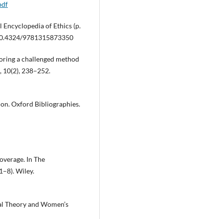
pdf
l Encyclopedia of Ethics (p.
i:10.4324/9781315873350
storing a challenged method
, 10(2), 238–252.
ion. Oxford Bibliographies.
overage. In The
1–8). Wiley.
ical Theory and Women’s