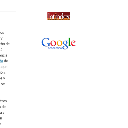
nos
 y
echo de
rá
encia
da
de
), que
ión,
re y
 se
otros
a de
bra
un
o