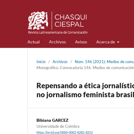
Actual
Archivos
Avisos
Acerca de
Inicio
/
Archivos
/
Núm. 146 (2021): Medios de comuni
Monográfico. Convocatoria 146. Medios de comunicación 
Repensando a ética jornalísti
no jornalismo feminista bras
Bibiana GARCEZ
Universidade de Coimbra
https://orcid.org/0000-0002-8282-8252