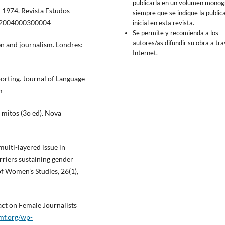
publicarla en un volumen monogr
s-1974. Revista Estudos
siempre que se indique la public
6x2004000300004
inicial en esta revista.
Se permite y recomienda a los
autores/as difundir su obra a tr
en and journalism. Londres:
Internet.
porting. Journal of Language
m
e mitos (3o ed). Nova
multi-layered issue in
riers sustaining gender
f Women’s Studies, 26(1),
act on Female Journalists
mf.org/wp-