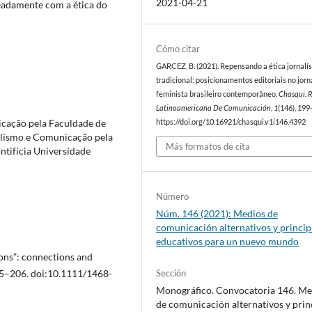
2021-04-21
meadamente com a ética do
Cómo citar
GARCEZ, B. (2021). Repensando a ética jornalís
tradicional: posicionamentos editoriais no jor
feminista brasileiro contemporâneo.
Chasqui. R
Latinoamericana De Comunicación
,
1
(146), 199
cação pela Faculdade de
https://doi.org/10.16921/chasqui.v1i146.4392
alismo e Comunicação pela
Más formatos de cita
ntifícia Universidade
Número
Núm. 146 (2021): Medios de
comunicación alternativos y princip
educativos para un nuevo mundo
ions”: connections and
Sección
95–206. doi:10.1111/1468-
Monográfico. Convocatoria 146. Me
de comunicación alternativos y prin