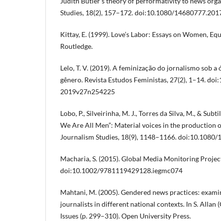
Judith Butler’s theory of performativity to news org
Studies, 18(2), 157–172. doi:10.1080/14680777.20
Kittay, E. (1999). Love’s Labor: Essays on Women, Eq
Routledge.
Lelo, T. V. (2019). A feminização do jornalismo sob a
gênero. Revista Estudos Feministas, 27(2), 1–14. do
2019v27n254225
Lobo, P., Silveirinha, M. J., Torres da Silva, M., & Subti
We Are All Men”: Material voices in the production 
Journalism Studies, 18(9), 1148–1166. doi:10.108
Macharia, S. (2015). Global Media Monitoring Projec
doi:10.1002/9781119429128.iegmc074
Mahtani, M. (2005). Gendered news practices: exam
journalists in different national contexts. In S. Allan 
Issues (p. 299–310). Open University Press.