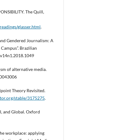
ONSIBILITY. The Quill,
readings/glasser.html
.
 and Gendered Journalism: A
 Campus”. Brazilian
r.v14n1.2018.1049
ism of alternative media.
30043006
point Theory Revisited.
tor.org/stable/3175275
.
al, and Global. Oxford
 the workplace: applying