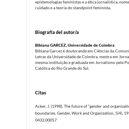
epistemologias feministas e a ética jornalística, no
cuidado e a teoria do standpoint feminista.
Biografía del autor/a
Bibiana GARCEZ,
Universidade de Coimbra
Bibiana Garcez é doutoranda em Ciências da Comuni
Letras da Universidade de Coimbra, mestra em Jorn
mesma instituição e graduada em Jornalismo pela Po
Católica do Rio Grande do Sul.
Citas
Acker, J. (1998). The future of “gender and organizat
boundaries. Gender, Work and Organization, 5(4), 1
0432.00057