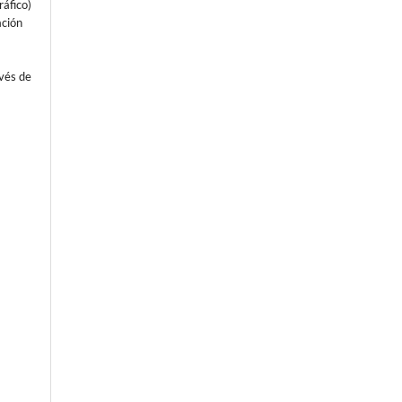
áfico)
ación
avés de