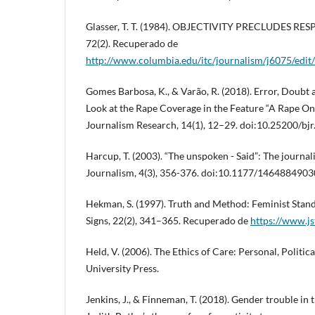
Glasser, T. T. (1984). OBJECTIVITY PRECLUDES RESP
72(2). Recuperado de
http://www.columbia.edu/itc/journalism/j6075/edit/
Gomes Barbosa, K., & Varão, R. (2018). Error, Doubt
Look at the Rape Coverage in the Feature “A Rape On
Journalism Research, 14(1), 12–29. doi:10.25200/bj
Harcup, T. (2003). “The unspoken - Said”: The journal
Journalism, 4(3), 356-376. doi:10.1177/146488490
Hekman, S. (1997). Truth and Method: Feminist Stand
Signs, 22(2), 341–365. Recuperado de
https://www.js
Held, V. (2006). The Ethics of Care: Personal, Politic
University Press.
Jenkins, J., & Finneman, T. (2018). Gender trouble in