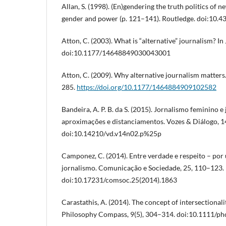
Allan, S. (1998). (En)gendering the truth politics of 
gender and power (p. 121–141). Routledge. doi:10
Atton, C. (2003). What is “alternative” journalism? In
doi:10.1177/14648849030043001
Atton, C. (2009). Why alternative journalism matters
285.
https://doi.org/10.1177/1464884909102582
Bandeira, A. P. B. da S. (2015). Jornalismo feminino e
aproximações e distanciamentos. Vozes & Diálogo, 1
doi:10.14210/vd.v14n02.p%25p
Camponez, C. (2014). Entre verdade e respeito – por
jornalismo. Comunicação e Sociedade, 25, 110–123.
doi:10.17231/comsoc.25(2014).1863
Carastathis, A. (2014). The concept of intersectionali
Philosophy Compass, 9(5), 304–314. doi:10.1111/p