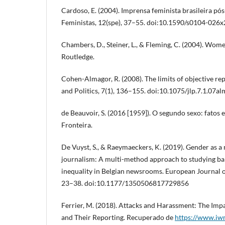
Cardoso, E. (2004). Imprensa feminista brasileira pó
Feministas, 12(spe), 37–55. doi:10.1590/s0104-02
Chambers, D., Steiner, L., & Fleming, C. (2004). Wom
Routledge.
Cohen-Almagor, R. (2008). The limits of objective re
and Politics, 7(1), 136–155. doi:10.1075/jlp.7.1.07al
de Beauvoir, S. (2016 [1959]). O segundo sexo: fatos 
Fronteira.
De Vuyst, S., & Raeymaeckers, K. (2019). Gender as a 
journalism: A multi-method approach to studying bar
inequality in Belgian newsrooms. European Journal o
23–38. doi:10.1177/1350506817729856
Ferrier, M. (2018). Attacks and Harassment: The Imp
and Their Reporting. Recuperado de
https://www.iw