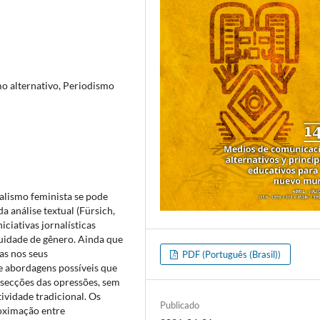
mo alternativo, Periodismo
alismo feminista se pode
a análise textual (Fürsich,
iciativas jornalísticas
uidade de gênero. Ainda que
as nos seus
PDF (Português (Brasil))
 abordagens possíveis que
rsecções das opressões, sem
tividade tradicional. Os
Publicado
roximação entre