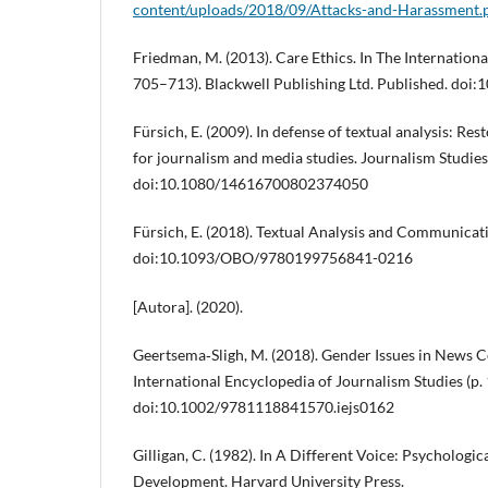
content/uploads/2018/09/Attacks-and-Harassment.
Friedman, M. (2013). Care Ethics. In The Internationa
705–713). Blackwell Publishing Ltd. Published. do
Fürsich, E. (2009). In defense of textual analysis: Re
for journalism and media studies. Journalism Studies
doi:10.1080/14616700802374050
Fürsich, E. (2018). Textual Analysis and Communicat
doi:10.1093/OBO/9780199756841-0216
[Autora]. (2020).
Geertsema‐Sligh, M. (2018). Gender Issues in News C
International Encyclopedia of Journalism Studies (p. 
doi:10.1002/9781118841570.iejs0162
Gilligan, C. (1982). In A Different Voice: Psycholog
Development. Harvard University Press.