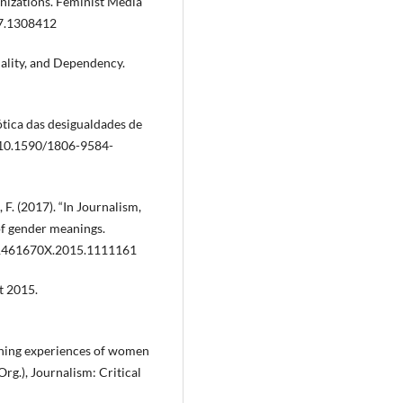
anizations. Feminist Media
17.1308412
uality, and Dependency.
 ótica das desigualdades de
i:10.1590/1806-9584-
l, F. (2017). “In Journalism,
of gender meanings.
0/1461670X.2015.1111161
t 2015.
ining experiences of women
(Org.), Journalism: Critical