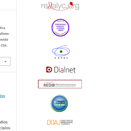
tica
nalismo
evista
–216.
ios
dios
cipios