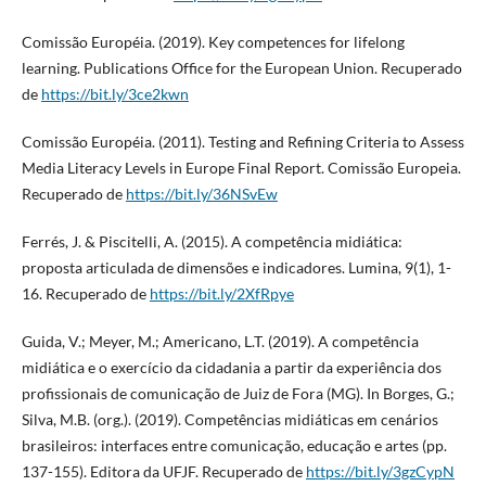
Comissão Européia. (2019). Key competences for lifelong
learning. Publications Office for the European Union. Recuperado
de
https://bit.ly/3ce2kwn
Comissão Européia. (2011). Testing and Refining Criteria to Assess
Media Literacy Levels in Europe Final Report. Comissão Europeia.
Recuperado de
https://bit.ly/36NSvEw
Ferrés, J. & Piscitelli, A. (2015). A competência midiática:
proposta articulada de dimensões e indicadores. Lumina, 9(1), 1-
16. Recuperado de
https://bit.ly/2XfRpye
Guida, V.; Meyer, M.; Americano, L.T. (2019). A competência
midiática e o exercício da cidadania a partir da experiência dos
profissionais de comunicação de Juiz de Fora (MG). In Borges, G.;
Silva, M.B. (org.). (2019). Competências midiáticas em cenários
brasileiros: interfaces entre comunicação, educação e artes (pp.
137-155). Editora da UFJF. Recuperado de
https://bit.ly/3gzCypN