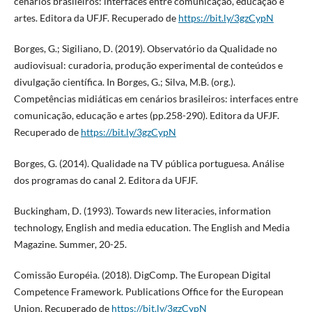
cenários brasileiros: interfaces entre comunicação, educação e
artes. Editora da UFJF. Recuperado de
https://bit.ly/3gzCypN
Borges, G.; Sigiliano, D. (2019). Observatório da Qualidade no
audiovisual: curadoria, produção experimental de conteúdos e
divulgação científica. In Borges, G.; Silva, M.B. (org.).
Competências midiáticas em cenários brasileiros: interfaces entre
comunicação, educação e artes (pp.258-290). Editora da UFJF.
Recuperado de
https://bit.ly/3gzCypN
Borges, G. (2014). Qualidade na TV pública portuguesa. Análise
dos programas do canal 2. Editora da UFJF.
Buckingham, D. (1993). Towards new literacies, information
technology, English and media education. The English and Media
Magazine. Summer, 20-25.
Comissão Européia. (2018). DigComp. The European Digital
Competence Framework. Publications Office for the European
Union. Recuperado de
https://bit.ly/3gzCypN