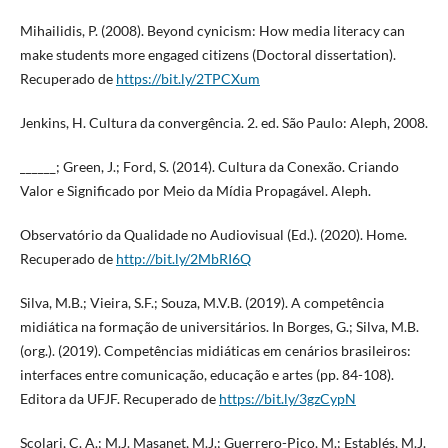
Mihailidis, P. (2008). Beyond cynicism: How media literacy can
make students more engaged citizens (Doctoral dissertation).
Recuperado de
https://bit.ly/2TPCXum
Jenkins, H. Cultura da convergência. 2. ed. São Paulo: Aleph, 2008.
______; Green, J.; Ford, S. (2014). Cultura da Conexão. Criando
Valor e Significado por Meio da Mídia Propagável. Aleph.
Observatório da Qualidade no Audiovisual (Ed.). (2020). Home.
Recuperado de
http://bit.ly/2MbRI6Q
Silva, M.B.; Vieira, S.F.; Souza, M.V.B. (2019). A competência
midiática na formação de universitários. In Borges, G.; Silva, M.B.
(org.). (2019). Competências midiáticas em cenários brasileiros:
interfaces entre comunicação, educação e artes (pp. 84-108).
Editora da UFJF. Recuperado de
https://bit.ly/3gzCypN
Scolari, C. A.; M.J. Masanet, M.J.; Guerrero-Pico, M.; Establés, M.J.