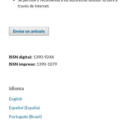
Se permite y recomienda a los autores/as difundir su obra a
través de Internet.
Enviar un artículo
ISSN digital:
1390-924X
ISSN impreso:
1390-1079
Idioma
English
Español (España)
Português (Brasil)