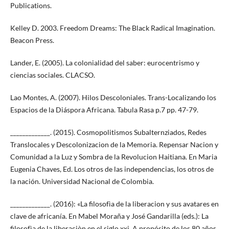
Publications.
Kelley D. 2003. Freedom Dreams: The Black Radical Imagination.
Beacon Press.
Lander, E. (2005). La colonialidad del saber: eurocentrismo y
ciencias sociales. CLACSO.
Lao Montes, A. (2007). Hilos Descoloniales. Trans-Localizando los
Espacios de la Diáspora Africana. Tabula Rasa p.7 pp. 47-79.
_____________. (2015). Cosmopolitismos Subalternziados, Redes
Translocales y Descolonizacion de la Memoria. Repensar Nacion y
Comunidad a la Luz y Sombra de la Revolucion Haitiana. En Maria
Eugenia Chaves, Ed. Los otros de las independencias, los otros de
la nación. Universidad Nacional de Colombia.
_____________. (2016): «La filosofìa de la liberacion y sus avatares en
clave de africanía. En Mabel Moraña y José Gandarilla (eds.): La
filosofìa de la liberaciòn en el siglo xxi. A propósito de los 80 años