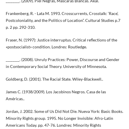
________. (2009). Piel Negras, Mascaras Blancas. Akal.
Frankenberg, R. - Lata M. 1993. Crosscurrents, Crosstalk: ‘Race’,
Postcoloniality, and the Politics of Location”. Cultural Studies p.7
p. 2 pp. 292-310.
Fraser, N. (1997): Justice interruptus. Critical reflections of the
«postsocialist» condition. Londres: Routledge.
________. (2008). Unruly Practices: Power, Discourse and Gender
in Contemporary Social Theory. University of Minnesota.
Goldberg, D. (2001). The Racial State. Wiley-Blackwell..
James C. (1938/2009). Los Jacobinos Negros. Casa de las
Américas..
Jordan, J. 2002. Some of Us Did Not Die. Nueva York: Basic Books.
Minority Rights group. 1995. No Longer Invisible: Afro-Latin
Americans Today. pp. 47-76. Londres: Minority Rights