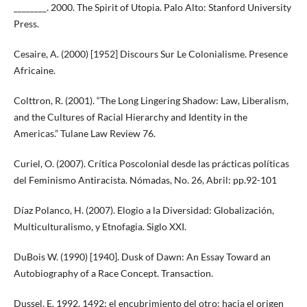
________. 2000. The Spirit of Utopia. Palo Alto: Stanford University
Press.
Cesaire, A. (2000) [1952] Discours Sur Le Colonialisme. Presence
Africaine.
Colttron, R. (2001). “The Long Lingering Shadow: Law, Liberalism,
and the Cultures of Racial Hierarchy and Identity in the
Americas.” Tulane Law Review 76.
Curiel, O. (2007). Crítica Poscolonial desde las prácticas políticas
del Feminismo Antiracista. Nómadas, No. 26, Abril: pp.92-101
Díaz Polanco, H. (2007). Elogio a la Diversidad: Globalización,
Multiculturalismo, y Etnofagia. Siglo XXI.
DuBois W. (1990) [1940]. Dusk of Dawn: An Essay Toward an
Autobiography of a Race Concept. Transaction.
Dussel, E. 1992. 1492: el encubrimiento del otro: hacia el origen