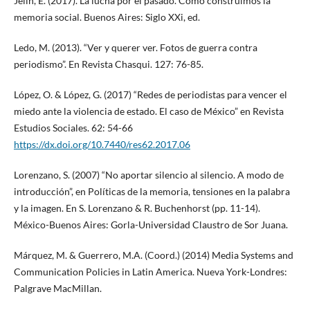
Jelin, E. (2017). La lucha por el pasado. Cómo construimos la
memoria social. Buenos Aires: Siglo XXi, ed.
Ledo, M. (2013). “Ver y querer ver. Fotos de guerra contra
periodismo”. En Revista Chasqui. 127: 76-85.
López, O. & López, G. (2017) “Redes de periodistas para vencer el
miedo ante la violencia de estado. El caso de México” en Revista
Estudios Sociales. 62: 54-66
https://dx.doi.org/10.7440/res62.2017.06
Lorenzano, S. (2007) “No aportar silencio al silencio. A modo de
introducción”, en Políticas de la memoria, tensiones en la palabra
y la imagen. En S. Lorenzano & R. Buchenhorst (pp. 11-14).
México-Buenos Aires: Gorla-Universidad Claustro de Sor Juana.
Márquez, M. & Guerrero, M.A. (Coord.) (2014) Media Systems and
Communication Policies in Latin America. Nueva York-Londres:
Palgrave MacMillan.