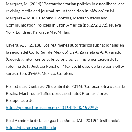
Márquez, M. (2014) “Postauthoritarian politics in a neoliberal era:
revising media and journalism in transition in México” en M.
Márquez & M.A. Guerrero (Coords.), Media Systems and
Communication Policies in Latin America (pp. 272-292). Nueva
York-Londres: Palgrave MacMillan.
Olvera, A, J. (2018). “Los regímenes autoritarios subnacionales en
la región del Golfo-Sur de México”. En A. Zavaleta & A. Alvarado
(Coords.), Interregnos subnacionales. La implementación de la
reforma de la Justicia Penal en México. El caso de la región golfo-
sureste (pp. 39-60). México: Colofón.
Periodistas Digitales (28 de abril de 2016). “Colocan otra placa de
Regina Martínez a 4 años de su asesinato”. Plumas Libres.
Recuperado de:
https://plumaslibres.com.mx/2016/04/28/159299/
Real Academia de la Lengua Española, RAE (2019) “Resiliencia”.
https://dle.rae.es/resiliencia