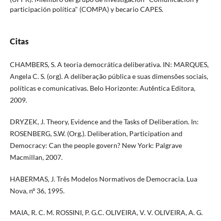
participación política" (COMPA) y becario CAPES.
Citas
CHAMBERS, S. A teoria democrática deliberativa. IN: MARQUES,
Angela C. S. (org). A deliberação pública e suas dimensões sociais,
políticas e comunicativas. Belo Horizonte: Autêntica Editora,
2009.
DRYZEK, J. Theory, Evidence and the Tasks of Deliberation. In:
ROSENBERG, S.W. (Org.). Deliberation, Participation and
Democracy: Can the people govern? New York: Palgrave
Macmillan, 2007.
HABERMAS, J. Três Modelos Normativos de Democracia. Lua
Nova, nº 36, 1995.
MAIA, R. C. M. ROSSINI, P. G.C. OLIVEIRA, V. V. OLIVEIRA, A. G.