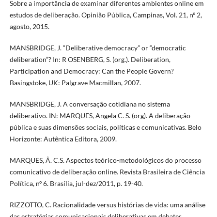
Sobre a importância de examinar diferentes ambientes online em
estudos de deliberação. Opinião Pública, Campinas, Vol. 21, nº 2,
agosto, 2015.
MANSBRIDGE, J. “Deliberative democracy” or “democratic
deliberation”? In: R OSENBERG, S. (org.). Deliberation,
Participation and Democracy: Can the People Govern?
Basingstoke, UK: Palgrave Macmillan, 2007.
MANSBRIDGE, J. A conversação cotidiana no sistema
deliberativo. IN: MARQUES, Angela C. S. (org). A deliberação
pública e suas dimensões sociais, políticas e comunicativas. Belo
Horizonte: Autêntica Editora, 2009.
MARQUES, Â. C.S. Aspectos teórico-metodológicos do processo
comunicativo de deliberação online. Revista Brasileira de Ciência
Política, nº 6. Brasília, jul-dez/2011, p. 19-40.
RIZZOTTO, C. Racionalidade versus histórias de vida: uma análise
das estratégias comunicacionais deliberativas em debates