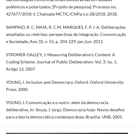
polêmicos e polarizados. [Projeto de pesquisa]. Processo no.
427677/2018-1. Chamada MCTIC/CNPq n.o 28/2018. 2018.
SAMPAIO, R. C. MAIA, R. C.M. MARQUES, F. P. J. A. Deliberações
ampliadas ou restritas: perspectivas de integração. Comunicação
e Sociedade, Ano 32, n. 55, p. 203-229, jan./jun. 2011
STROMER-GALLEY, J. Measuring Deliberation's Content: A
Coding Scheme. Journal of Public Deliberation: Vol. 3: Iss. 1,
Artigo 12, 2007.
YOUNG, I. Inclusion and Democracy. Oxford: Oxford University
Press, 2000.
YOUNG, I. Comunicação e o outro: além da democracia
deliberativa. In: Souza, J. (org.). Democracia hoje: Novos desafios
para a teoria democrática contemporânea. Brasília: UNB, 2001.