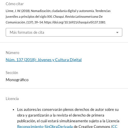
Cómo citar
Linne, J. W. (2018). Nomadización, ciudadanía digital y autonomía. Tendencias
juveniles a principios del siglo XXI.
Chasqui. Revista Latinoamericana De
Comunicación
, (137), 39–54. https://doi.org/10.16921/chasqui.v0i137.3381
Más formatos de cita
Número
Núm. 137 (2018): Jóvenes y Cultura Digital
Sección
Monográfico
Licencia
Los autores/as conservarán plenos derechos de autor sobre su
obra y garantizarán a la revista el derecho de primera
publicación, el cuál estará simultáneamente sujeto a la Licencia
Reconocimiento-SinObraDerivada
de Creative Commons (
CC