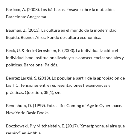
Baricco, A. (2008). Los bárbaros. Ensayo sobre la mutación.
Barcelona: Anagrama.
Bauman, Z. (2013). La cultura en el mundo de la modernidad
líquida. Buenos Aires: Fondo de cultura económica.
Beck, U. & Beck-Gernsheim, E. (2003). La individualización: el
individualismo institucionalizado y sus consecuencias sociales y
políticas. Barcelona: Paidós.
Benítez Larghi, S. (2013). Lo popular a partir de la apropiación de
las TIC. Tensiones entre representaciones hegemónicas y
prácticas. Question, 38(1), s/n.
Bennahum, D. (1999). Extra Life: Coming of Age in Cyberspace.
New York: Basic Books.
Boczkowski, P. y Mitchelstein, E. (2017), “Smartphone, el aire que
respiro”, en Anfibia,