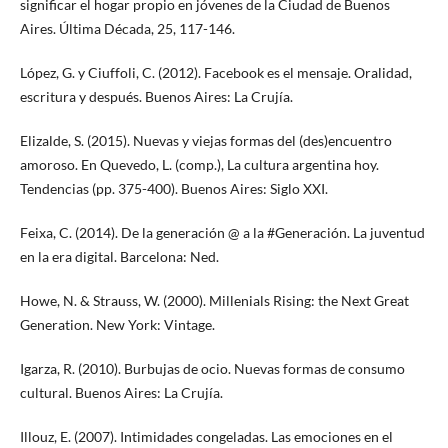
significar el hogar propio en jóvenes de la Ciudad de Buenos
Aires. Última Década, 25, 117-146.
López, G. y Ciuffoli, C. (2012). Facebook es el mensaje. Oralidad,
escritura y después. Buenos Aires: La Crujía.
Elizalde, S. (2015). Nuevas y viejas formas del (des)encuentro
amoroso. En Quevedo, L. (comp.), La cultura argentina hoy.
Tendencias (pp. 375-400). Buenos Aires: Siglo XXI.
Feixa, C. (2014). De la generación @ a la #Generación. La juventud
en la era digital. Barcelona: Ned.
Howe, N. & Strauss, W. (2000). Millenials Rising: the Next Great
Generation. New York: Vintage.
Igarza, R. (2010). Burbujas de ocio. Nuevas formas de consumo
cultural. Buenos Aires: La Crujía.
Illouz, E. (2007). Intimidades congeladas. Las emociones en el