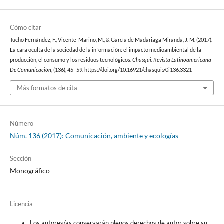
Cómo citar
Tucho Fernández, F., Vicente-Mariño, M., & García de Madariaga Miranda, J. M. (2017).
La cara oculta de la sociedad de la información: el impacto medioambiental de la
producción, el consumo y los residuos tecnológicos.
Chasqui. Revista Latinoamericana
De Comunicación
, (136), 45–59. https://doi.org/10.16921/chasqui.v0i136.3321
Más formatos de cita
Número
Núm. 136 (2017): Comunicación, ambiente y ecologías
Sección
Monográfico
Licencia
Los autores/as conservarán plenos derechos de autor sobre su