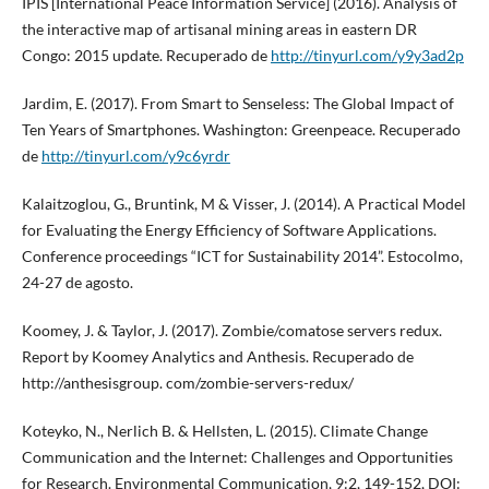
IPIS [International Peace Information Service] (2016). Analysis of
the interactive map of artisanal mining areas in eastern DR
Congo: 2015 update. Recuperado de
http://tinyurl.com/y9y3ad2p
Jardim, E. (2017). From Smart to Senseless: The Global Impact of
Ten Years of Smartphones. Washington: Greenpeace. Recuperado
de
http://tinyurl.com/y9c6yrdr
Kalaitzoglou, G., Bruntink, M & Visser, J. (2014). A Practical Model
for Evaluating the Energy Efficiency of Software Applications.
Conference proceedings “ICT for Sustainability 2014”. Estocolmo,
24-27 de agosto.
Koomey, J. & Taylor, J. (2017). Zombie/comatose servers redux.
Report by Koomey Analytics and Anthesis. Recuperado de
http://anthesisgroup. com/zombie-servers-redux/
Koteyko, N., Nerlich B. & Hellsten, L. (2015). Climate Change
Communication and the Internet: Challenges and Opportunities
for Research. Environmental Communication, 9:2, 149-152, DOI: