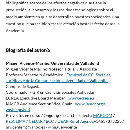
bibliográfica acerca de los efectos negativos que tiene la
producción, el consumo y los residuos tecnológicos sobre el
medio ambiente en que se desarrollan nuestras sociedades, una
cuestión que ha recibido escasa atención hasta la fecha desde la
Academia.
Biografía del autor/a
Miguel Vicente-Mariño,
Universidad de Valladolid
Miguel Vicente MariñoProfesor Titular / Associate
ProfessorSecretario Académico -
Facultad de CC. Sociales,
Jurídicas y de la Comunicación
Universidad de Valladolid
-
Campus de Segovia
Coordinador - GIR en Ciencias Sociales Aplicadas
ECREA Executive Board Member -
www.ecrea.eu
IAMCR Audience Section Vice-Chair -
www.iamcr.org/s-
wg/mcpc/aud
Proyectos en curso / Ongoing research projects:
MAPCOM
/
RESCLIMA
/
CEDAR
/
ECO
/
DEAR Rural Agenda
+34637873223 /
mvicentem@yahoo.es / @miguelvicente