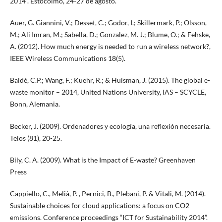
2014”. Estocolmo, 24-27 de agosto.
Auer, G. Giannini, V.; Desset, C.; Godor, I.; Skillermark, P.; Olsson,
M.; Ali Imran, M.; Sabella, D.; Gonzalez, M. J.; Blume, O.; & Fehske,
A. (2012). How much energy is needed to run a wireless network?,
IEEE Wireless Communications 18(5).
Baldé, C.P.; Wang, F.; Kuehr, R.; & Huisman, J. (2015). The global e-
waste monitor – 2014, United Nations University, IAS – SCYCLE,
Bonn, Alemania.
Becker, J. (2009). Ordenadores y ecología, una reflexión necesaria.
Telos (81), 20-25.
Bily, C. A. (2009). What is the Impact of E-waste? Greenhaven
Press
Cappiello, C., Melià, P. , Pernici, B., Plebani, P. & Vitali, M. (2014).
Sustainable choices for cloud applications: a focus on CO2
emissions. Conference proceedings “ICT for Sustainability 2014”.