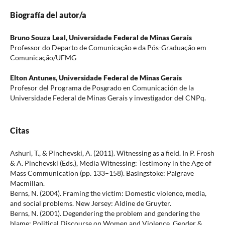
Biografía del autor/a
Bruno Souza Leal,
Universidade Federal de Minas Gerais
Professor do Departo de Comunicação e da Pós-Graduação em
Comunicação/UFMG
Elton Antunes,
Universidade Federal de Minas Gerais
Profesor del Programa de Posgrado en Comunicación de la
Universidade Federal de Minas Gerais y investigador del CNPq.
Citas
Ashuri, T., & Pinchevski, A. (2011). Witnessing as a field. In P. Frosh
& A. Pinchevski (Eds.), Media Witnessing: Testimony in the Age of
Mass Communication (pp. 133–158). Basingstoke: Palgrave
Macmillan.
Berns, N. (2004). Framing the victim: Domestic violence, media,
and social problems. New Jersey: Aldine de Gruyter.
Berns, N. (2001). Degendering the problem and gendering the
blame: Political Discourse on Women and Violence. Gender &