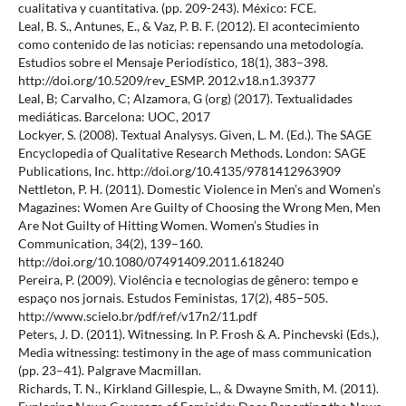
cualitativa y cuantitativa. (pp. 209-243). México: FCE.
Leal, B. S., Antunes, E., & Vaz, P. B. F. (2012). El acontecimiento
como contenido de las noticias: repensando una metodología.
Estudios sobre el Mensaje Periodístico, 18(1), 383–398.
http://doi.org/10.5209/rev_ESMP. 2012.v18.n1.39377
Leal, B; Carvalho, C; Alzamora, G (org) (2017). Textualidades
mediáticas. Barcelona: UOC, 2017
Lockyer, S. (2008). Textual Analysys. Given, L. M. (Ed.). The SAGE
Encyclopedia of Qualitative Research Methods. London: SAGE
Publications, Inc. http://doi.org/10.4135/9781412963909
Nettleton, P. H. (2011). Domestic Violence in Men’s and Women’s
Magazines: Women Are Guilty of Choosing the Wrong Men, Men
Are Not Guilty of Hitting Women. Women’s Studies in
Communication, 34(2), 139–160.
http://doi.org/10.1080/07491409.2011.618240
Pereira, P. (2009). Violência e tecnologias de gênero: tempo e
espaço nos jornais. Estudos Feministas, 17(2), 485–505.
http://www.scielo.br/pdf/ref/v17n2/11.pdf
Peters, J. D. (2011). Witnessing. In P. Frosh & A. Pinchevski (Eds.),
Media witnessing: testimony in the age of mass communication
(pp. 23–41). Palgrave Macmillan.
Richards, T. N., Kirkland Gillespie, L., & Dwayne Smith, M. (2011).