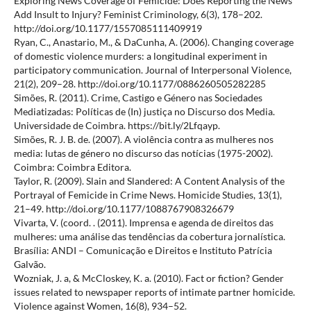
Exploring News Coverage of Femicide: Does Reporting the News
Add Insult to Injury? Feminist Criminology, 6(3), 178–202.
http://doi.org/10.1177/1557085111409919
Ryan, C., Anastario, M., & DaCunha, A. (2006). Changing coverage
of domestic violence murders: a longitudinal experiment in
participatory communication. Journal of Interpersonal Violence,
21(2), 209–28. http://doi.org/10.1177/0886260505282285
Simões, R. (2011). Crime, Castigo e Género nas Sociedades
Mediatizadas: Políticas de (In) justiça no Discurso dos Media.
Universidade de Coimbra. https://bit.ly/2Lfqayp.
Simões, R. J. B. de. (2007). A violência contra as mulheres nos
media: lutas de género no discurso das notícias (1975-2002).
Coimbra: Coimbra Editora.
Taylor, R. (2009). Slain and Slandered: A Content Analysis of the
Portrayal of Femicide in Crime News. Homicide Studies, 13(1),
21–49. http://doi.org/10.1177/1088767908326679
Vivarta, V. (coord. . (2011). Imprensa e agenda de direitos das
mulheres: uma análise das tendências da cobertura jornalística.
Brasília: ANDI – Comunicação e Direitos e Instituto Patrícia
Galvão.
Wozniak, J. a, & McCloskey, K. a. (2010). Fact or fiction? Gender
issues related to newspaper reports of intimate partner homicide.
Violence against Women, 16(8), 934–52.