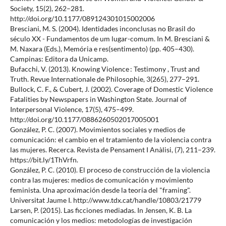
Society, 15(2), 262–281.
http://doi.org/10.1177/089124301015002006
Bresciani, M. S. (2004). Identidades inconclusas no Brasil do
século XX - Fundamentos de um lugar-comum. In M. Bresciani &
M. Naxara (Eds.), Memória e res(sentimento) (pp. 405–430).
Campinas: Editora da Unicamp.
Bufacchi, V. (2013). Knowing Violence : Testimony , Trust and
Truth. Revue Internationale de Philosophie, 3(265), 277–291.
Bullock, C. F., & Cubert, J. (2002). Coverage of Domestic Violence
Fatalities by Newspapers in Washington State. Journal of
Interpersonal Violence, 17(5), 475–499.
http://doi.org/10.1177/0886260502017005001
González, P. C. (2007). Movimientos sociales y medios de
comunicación: el cambio en el tratamiento de la violencia contra
las mujeres. Recerca. Revista de Pensament I Anàlisi, (7), 211–239.
https://bit.ly/1ThVrfn.
González, P. C. (2010). El proceso de construcción de la violencia
contra las mujeres: medios de comunicación y movimiento
feminista. Una aproximación desde la teoría del "framing".
Universitat Jaume I. http://www.tdx.cat/handle/10803/21779
Larsen, P. (2015). Las ficciones mediadas. In Jensen, K. B. La
comunicación y los medios: metodologías de investigación