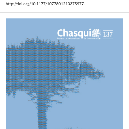
http://doi.org/10.1177/1077801210375977.