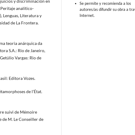
ejuicios y discriminación en
Se permite y recomienda a los
Peritaje analítico-
autores/as difundir su obra a tr
Internet.
.), Lenguas, Literatura y
sidad de La Frontera.
ma teoria anárquica da
ora S.A.: Rio de Janeiro,
 Getúlio Vargas: Rio de
sil: Editora Vozes.
étamorphoses de l’État.
aire suivi de Mémoire
re de M. Le Conseiller de