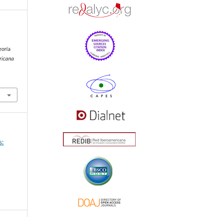
eoría
ricana
s: