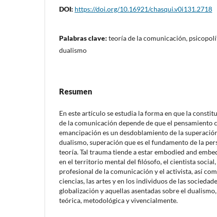
DOI:
https://doi.org/10.16921/chasqui.v0i131.2718
Palabras clave:
teoría de la comunicación, psicopolí
dualismo
Resumen
En este artículo se estudia la forma en que la constit
de la comunicación depende de que el pensamiento c
emancipación es un desdoblamiento de la superación
dualismo, superación que es el fundamento de la pers
teoría. Tal trauma tiende a estar embodied and em
en el territorio mental del filósofo, el cientista socia
profesional de la comunicación y el activista, así com
ciencias, las artes y en los individuos de las sociedad
globalización y aquellas asentadas sobre el dualismo,
teórica, metodológica y vivencialmente.