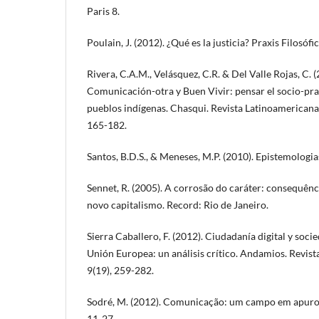
Paris 8.
Poulain, J. (2012). ¿Qué es la justicia? Praxis Filosófi
Rivera, C.A.M., Velásquez, C.R. & Del Valle Rojas, C.
Comunicación-otra y Buen Vivir: pensar el socio-pra
pueblos indígenas. Chasqui. Revista Latinoamerican
165-182.
Santos, B.D.S., & Meneses, M.P. (2010). Epistemologia
Sennet, R. (2005). A corrosão do caráter: consequênc
novo capitalismo. Record: Rio de Janeiro.
Sierra Caballero, F. (2012). Ciudadanía digital y soci
Unión Europea: un análisis crítico. Andamios. Revista
9(19), 259-282.
Sodré, M. (2012). Comunicação: um campo em apuros 
11-27.