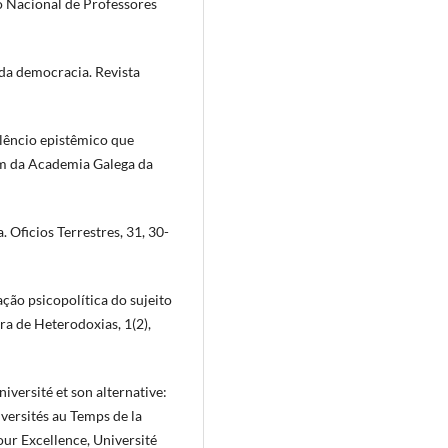
o Nacional de Professores
 da democracia. Revista
silêncio epistêmico que
im da Academia Galega da
 Oficios Terrestres, 31, 30-
ação psicopolítica do sujeito
ra de Heterodoxias, 1(2),
niversité et son alternative:
iversités au Temps de la
our Excellence, Université