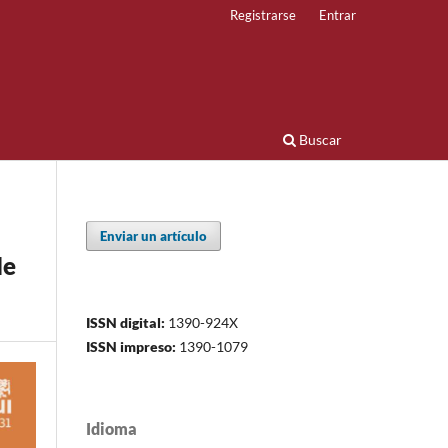
Registrarse
Entrar
Buscar
Enviar un artículo
de
ISSN digital:
1390-924X
ISSN impreso:
1390-1079
Idioma