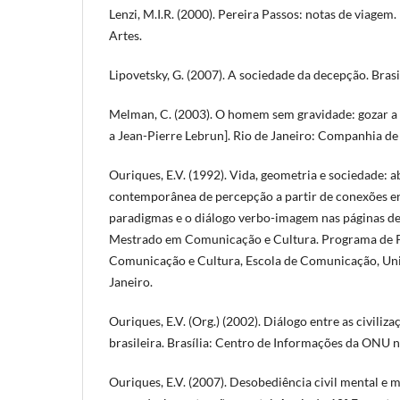
Lenzi, M.I.R. (2000). Pereira Passos: notas de viagem.
Artes.
Lipovetsky, G. (2007). A sociedade da decepção. Brasi
Melman, C. (2003). O homem sem gravidade: gozar a 
a Jean-Pierre Lebrun]. Rio de Janeiro: Companhia de
Ouriques, E.V. (1992). Vida, geometria e sociedade: a
contemporânea de percepção a partir de conexões e
paradigmas e o diálogo verbo-imagem nas páginas de 
Mestrado em Comunicação e Cultura. Programa de
Comunicação e Cultura, Escola de Comunicação, Uni
Janeiro.
Ouriques, E.V. (Org.) (2002). Diálogo entre as civiliza
brasileira. Brasília: Centro de Informações da ONU 
Ouriques, E.V. (2007). Desobediência civil mental e m