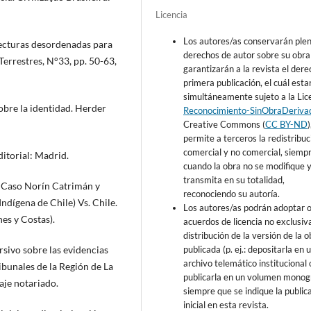
Licencia
Los autores/as conservarán ple
 Lecturas desordenadas para
derechos de autor sobre su obra
Terrestres, N°33, pp. 50-63,
garantizarán a la revista el der
primera publicación, el cuál esta
simultáneamente sujeto a la Lic
sobre la identidad. Herder
Reconocimiento-SinObraDeriva
Creative Commons (
CC BY-ND
permite a terceros la redistribuc
comercial y no comercial, siemp
ditorial: Madrid.
cuando la obra no se modifique y
transmita en su totalidad,
 Caso Norín Catrimán y
reconociendo su autoría.
ndígena de Chile) Vs. Chile.
Los autores/as podrán adoptar 
es y Costas).
acuerdos de licencia no exclusiv
distribución de la versión de la o
publicada (p. ej.: depositarla en 
ursivo sobre las evidencias
archivo telemático institucional 
ibunales de la Región de La
publicarla en un volumen monogr
aje notariado.
siempre que se indique la public
inicial en esta revista.