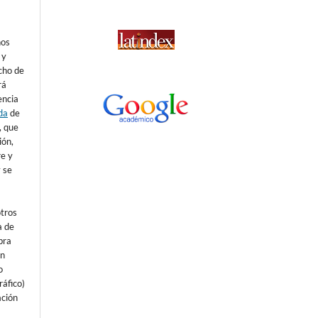
nos
 y
echo de
rá
encia
da
de
), que
ión,
re y
 se
otros
a de
bra
un
o
áfico)
ación