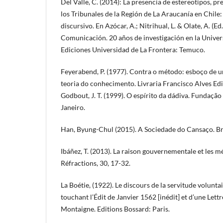
Del Valle, C. (2014): La presencia de estereotipos, pr
los Tribunales de la Región de La Araucanía en Chile: 
discursivo. En Azócar, A.; Nitrihual, L. & Olate, A. (Ed
Comunicación. 20 años de investigación en la Univer
Ediciones Universidad de La Frontera: Temuco.
Feyerabend, P. (1977). Contra o método: esboço de u
teoria do conhecimento. Livraria Francisco Alves Edit
Godbout, J. T. (1999). O espírito da dádiva. Fundação
Janeiro.
Han, Byung-Chul (2015). A Sociedade do Cansaço. Bra
Ibáñez, T. (2013). La raison gouvernementale et les m
Réfractions, 30, 17-32.
La Boétie, (1922). Le discours de la servitude volunt
touchant l’Édit de Janvier 1562 [inédit] et d’une Lett
Montaigne. Editions Bossard: Paris.