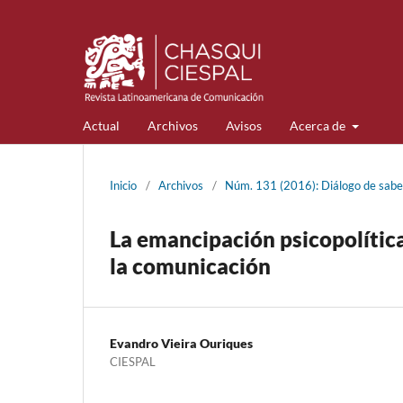
Actual
Archivos
Avisos
Acerca de
Inicio
/
Archivos
/
Núm. 131 (2016): Diálogo de saber
La emancipación psicopolítica
la comunicación
Evandro Vieira Ouriques
CIESPAL