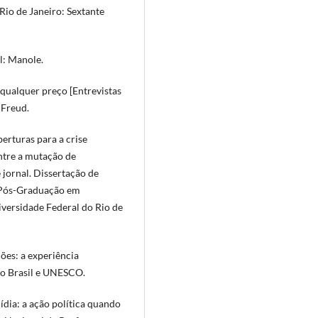
 Rio de Janeiro: Sextante
l: Manole.
qualquer preço [Entrevistas
 Freud.
berturas para a crise
ntre a mutação de
jornal. Dissertação de
 Pós-Graduação em
versidade Federal do Rio de
ções: a experiência
no Brasil e UNESCO.
ídia: a ação política quando