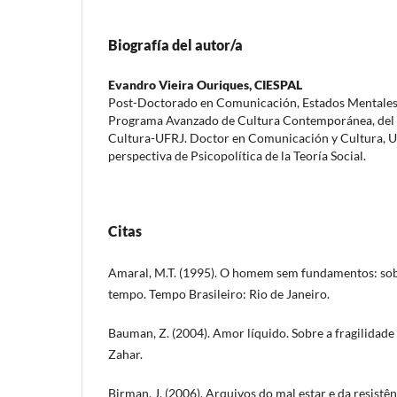
Biografía del autor/a
Evandro Vieira Ouriques,
CIESPAL
Post-Doctorado en Comunicación, Estados Mentales
Programa Avanzado de Cultura Contemporánea, del 
Cultura-UFRJ. Doctor en Comunicación y Cultura, UF
perspectiva de Psicopolítica de la Teoría Social.
Citas
Amaral, M.T. (1995). O homem sem fundamentos: sobr
tempo. Tempo Brasileiro: Rio de Janeiro.
Bauman, Z. (2004). Amor líquido. Sobre a fragilidade
Zahar.
Birman, J. (2006). Arquivos do mal estar e da resistênc