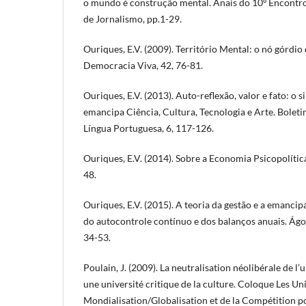
o mundo é construção mental. Anais do 10º Encontr
de Jornalismo, pp.1-29.
Ouriques, E.V. (2009). Território Mental: o nó górdio
Democracia Viva, 42, 76-81.
Ouriques, E.V. (2013). Auto-reflexão, valor e fato: o 
emancipa Ciência, Cultura, Tecnologia e Arte. Bolet
Língua Portuguesa, 6, 117-126.
Ouriques, E.V. (2014). Sobre a Economia Psicopolítica.
48.
Ouriques, E.V. (2015). A teoria da gestão e a emancip
do autocontrole contínuo e dos balanços anuais. Ágo
34-53.
Poulain, J. (2009). La neutralisation néolibérale de l’u
une université critique de la culture. Coloque Les Un
Mondialisation/Globalisation et de la Compétition p