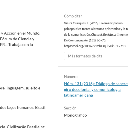
Cómo citar
Vieira Ouriques, E. (2016). La emancipación
psicopolítica frente al trauma epistémico y la t
 y Acción en el Mundo,
de la comunicación.
Chasqui. Revista Latinoame
Fórum de Ciencia y
De Comunicación
, (131), 63–75.
RJ. Trabaja con la
https://doi.org/10.16921/chasqui.v0i131.2718
Más formatos de cita
Número
Núm. 131 (2016): Diálogo de sabere
e linguagem, sujeito e
giro decolonial y comunicología
latinoamericana
 dos laços humanos. Brasil:
Sección
Monográfico
ia. Civilização Brasileira: