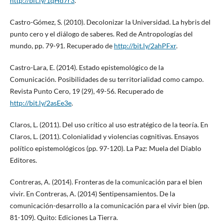
http://bit.ly/1qHd7r3
.
Castro-Gómez, S. (2010). Decolonizar la Universidad. La hybris del
punto cero y el diálogo de saberes. Red de Antropologías del
mundo, pp. 79-91. Recuperado de
http://bit.ly/2ahPFxr
.
Castro-Lara, E. (2014). Estado epistemológico de la
Comunicación. Posibilidades de su territorialidad como campo.
Revista Punto Cero, 19 (29), 49-56. Recuperado de
http://bit.ly/2asEe3e
.
Claros, L. (2011). Del uso crítico al uso estratégico de la teoría. En
Claros, L. (2011). Colonialidad y violencias cognitivas. Ensayos
político epistemológicos (pp. 97-120). La Paz: Muela del Diablo
Editores.
Contreras, A. (2014). Fronteras de la comunicación para el bien
vivir. En Contreras, A. (2014) Sentipensamientos. De la
comunicación-desarrollo a la comunicación para el vivir bien (pp.
81-109). Quito: Ediciones La Tierra.