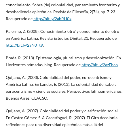
conocimiento. Sobre (de) colonialidad, pensamiento fronterizo y
desobediencia epistémica. Revista de Filosofía, 2(74), pp. 7-23.
Recuperado de
http://bit.ly/2ahRH0k
.
Palermo, Z. (2008). Conocimiento ‘otro’ y conocimiento del otro
en América Latina. Revista Estudios Digital, 21. Recuperado de
http://bit.ly/2aN0Tt9
.
Prada, R. (2013). Epistemología, pluralismo y descolonización. En
Horizontes nómadas, blog. Recuperado de
http://bit.ly/2azEhco
.
Quijano, A. (2003). Colonialidad del poder, eurocentrismo y
América Latina. En Lander, E. (2013). La colonialidad del saber:
eurocentrismo y ciencias sociales. Perspectivas latinoamericanas.
Buenos Aires: CLACSO.
Quijano, A. (2007). Colonialidad del poder y clasificación social.
En Castro Gómez, S. & Grossfoguel, R. (2007). El Giro decolonial
reflexiones para una diversidad epistémica más allá del