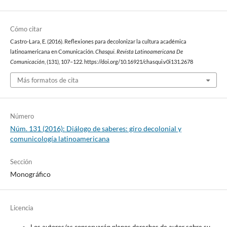
Cómo citar
Castro-Lara, E. (2016). Reflexiones para decolonizar la cultura académica
latinoamericana en Comunicación.
Chasqui. Revista Latinoamericana De
Comunicación
, (131), 107–122. https://doi.org/10.16921/chasqui.v0i131.2678
Más formatos de cita
Número
Núm. 131 (2016): Diálogo de saberes: giro decolonial y
comunicología latinoamericana
Sección
Monográfico
Licencia
Los autores/as conservarán plenos derechos de autor sobre su