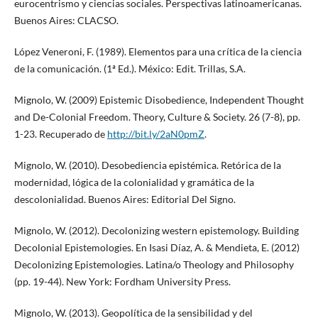
eurocentrismo y ciencias sociales. Perspectivas latinoamericanas.
Buenos Aires: CLACSO.
López Veneroni, F. (1989). Elementos para una crítica de la ciencia
de la comunicación. (1ª Ed.). México: Edit. Trillas, S.A.
Mignolo, W. (2009) Epistemic Disobedience, Independent Thought
and De-Colonial Freedom. Theory, Culture & Society. 26 (7-8), pp.
1-23. Recuperado de
http://bit.ly/2aN0pmZ
.
Mignolo, W. (2010). Desobediencia epistémica. Retórica de la
modernidad, lógica de la colonialidad y gramática de la
descolonialidad. Buenos Aires: Editorial Del Signo.
Mignolo, W. (2012). Decolonizing western epistemology. Building
Decolonial Epistemologies. En Isasi Díaz, A. & Mendieta, E. (2012)
Decolonizing Epistemologies. Latina/o Theology and Philosophy
(pp. 19-44). New York: Fordham University Press.
Mignolo, W. (2013). Geopolítica de la sensibilidad y del