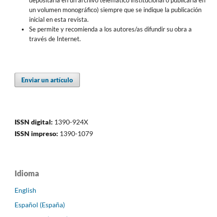
depositarla en un archivo telemático institucional o publicarla en
un volumen monográfico) siempre que se indique la publicación
inicial en esta revista.
Se permite y recomienda a los autores/as difundir su obra a
través de Internet.
Enviar un artículo
ISSN digital:
1390-924X
ISSN impreso:
1390-1079
Idioma
English
Español (España)