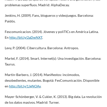
problemas superfluos. Madrid: AlphaDecay.
Jenkins, H. (2009). Fans, blogueros y videojuegos. Barcelona:
Paidós.
Fescomunicacion. (2014). Jóvenes y poliTICs en América Latina.
En
http://bit.ly/2aDwNXT
.
Levy, P. (2004). Cibercultura. Barcelona: Antropos.
Martel, F. (2014). Smart. Internet(s): Una investigación. Barcelona:
Taurus.
Martín-Barbero, J. (2014). Manifiestos: incómodos,
desobedientes, mutantes. Bogotá: FesComunicación. Disponible
en
http://bit.ly/1JgNOAv
.
Mayer-Schönberger, V. & Cukier, K. (2013). Big data. La revolución
de los datos masivos. Madrid: Turner.