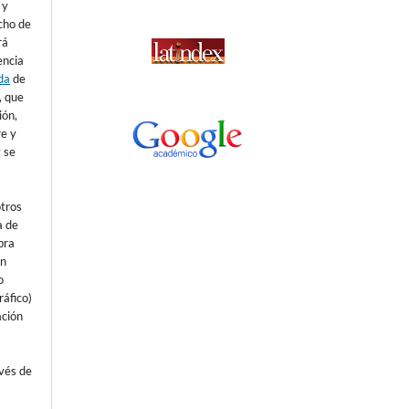
 y
echo de
rá
encia
da
de
), que
ión,
re y
 se
otros
a de
bra
un
o
áfico)
ación
avés de