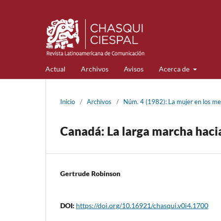
Actual
Archivos
Avisos
Acerca de
Inicio
/
Archivos
/
Núm. 4 (1982): La mujer en los me
Canadá: La larga marcha hacia
Gertrude Robinson
DOI:
https://doi.org/10.16921/chasqui.v0i4.1700