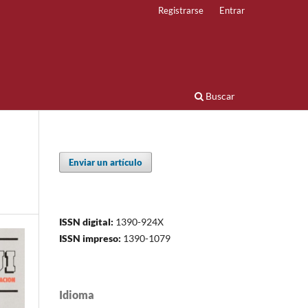
Registrarse
Entrar
Buscar
Enviar un artículo
ISSN digital:
1390-924X
ISSN impreso:
1390-1079
Idioma