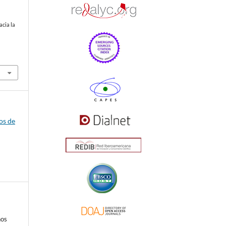
acia la
os de
nos