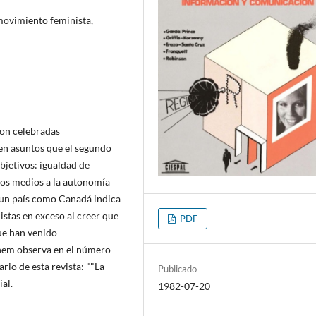
movimiento feminista,
ron celebradas
en asuntos que el segundo
bjetivos: igualdad de
los medios a la autonomía
 un país como Canadá indica
stas en exceso al creer que
PDF
que han venido
inem observa en el número
rio de esta revista: ""La
Publicado
ial.
1982-07-20