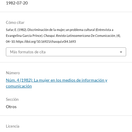
1982-07-20
Cómo citar
Safar, E. (1982). Discriminación de la mujer, un problema cultural (Entrevista a
Evangelina García Prince).
Chasqui. Revista Latinoamericana De Comunicación
, (4),
04–10. https://doi.org/10.16921/chasqui.v0i4.1693
Más formatos de cita
Número
Núm. 4 (1982): La mujer en los medios de información y
comunicación
Sección
Otros
Licencia