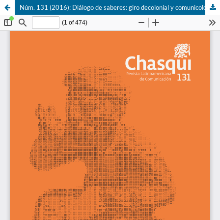
Núm. 131 (2016): Diálogo de saberes: giro decolonial y comunicología latinoamericana