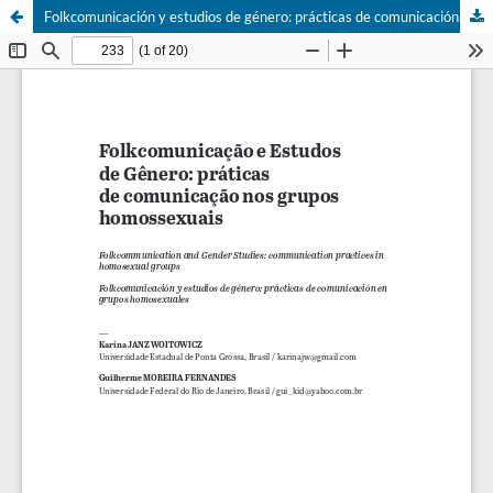
Folkcomunicación y estudios de género: prácticas de comunicación en grupos homosexuales