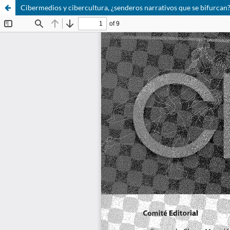
Cibermedios y cibercultura, ¿senderos narrativos que se bifurcan