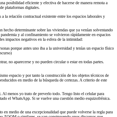
na posibilidad eficiente y efectiva de hacerse de manera remota a
de plataformas digitales.
la relación contractual existente entre los espacios laborales y
un hecho determinante sobre las viviendas que ya venían solventando
la pandemia y al confinamiento se volvieron rápidamente en espacios
es impactos negativos en la esfera de la intimidad:
sonas porque antes uno iba a la universidad y tenías un espacio físico
iscurso)
rar, no aparecerse y no pueden circular o estar en todas partes.
ismo espacio y por tanto la construcción de los objetos técnicos de
roducidos en medio de la búsqueda de certezas. A criterio de este
t. Al menos yo trato de preverlo todo. Tengo listo el celular para
nectado el WhatsApp. Si se vuelve una cuestión medio esquizofrénica.
to en medio de una excepcionalidad que puede volverse la regla para
como ZOOM o similares, se van construyendo unos discursos que