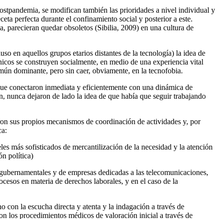
 postpandemia, se modifican también las prioridades a nivel individual y
eta perfecta durante el confinamiento social y posterior a este.
, parecieran quedar obsoletos (Sibilia, 2009) en una cultura de
so en aquellos grupos etarios distantes de la tecnología) la idea de
nicos se construyen socialmente, en medio de una experiencia vital
omún dominante, pero sin caer, obviamente, en la tecnofobia.
rque conectaron inmediata y eficientemente con una dinámica de
, nunca dejaron de lado la idea de que había que seguir trabajando
aron sus propios mecanismos de coordinación de actividades y, por
ca:
s más sofisticados de mercantilización de la necesidad y la atención
n política)
vas gubernamentales y de empresas dedicadas a las telecomunicaciones,
ocesos en materia de derechos laborales, y en el caso
de la
 con la escucha directa y atenta y la indagación a través de
con los procedimientos médicos de valoración inicial a través de