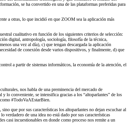
nformación, se ha convertido en una de las plataformas preferidas para
frente a otras, lo que incidió en que ZOOM sea la aplicación más
stral cualitativo en función de los siguientes criterios de selección:
ón digital, antropología, sociología, filosofía de la técnica,
 menos una vez al día), c) que tengan descargada la aplicación
ecesidad de conexión desde varios dispositivos, y finalmente, d) que
control a partir de sistemas informáticos, la economía de la atención, el
 y culturales, nos habla de una preminencia del mercado de
y lo conveniente, se intensifica gracias a los “altoparlantes” de los
ans como #TodoVaAEstarBien.
sino que por sus características los altoparlantes no dejan escuchar al
 lo verdadero de una idea no está dado por sus características
dades casi incuestionables en donde como proceso nos remite a un