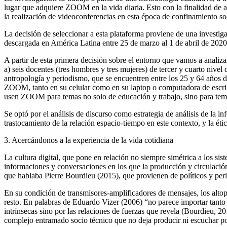
lugar que adquiere ZOOM en la vida diaria. Esto con la finalidad de a
la realización de videoconferencias en esta época de confinamiento soc
La decisión de seleccionar a esta plataforma proviene de una investiga
descargada en América Latina entre 25 de marzo al 1 de abril de 2020
A partir de esta primera decisión sobre el entorno que vamos a analizar
a) seis docentes (tres hombres y tres mujeres) de tercer y cuarto nivel 
antropología y periodismo, que se encuentren entre los 25 y 64 años 
ZOOM, tanto en su celular como en su laptop o computadora de escrito
usen ZOOM para temas no solo de educación y trabajo, sino para tema
Se opt
ó
por el análisis de discurso como estrategia de análisis de la in
trastocamiento de la relación espacio-tiempo en este contexto, y la étic
3. Acercándonos a la experiencia de la vida cotidiana
La cultura digital, que pone en relación no siempre simétrica a los sis
informaciones y conversaciones en los que la producción y circulación d
que hablaba Pierre Bourdieu (2015), que provienen de políticos y pe
En su condición de transmisores-amplificadores de mensajes, los altopa
resto. En palabras de Eduardo Vizer (2006) “no parece importar tanto c
intrínsecas sino por las relaciones de fuerzas que revela (Bourdieu, 
complejo entramado socio técnico que no deja producir ni escuchar po