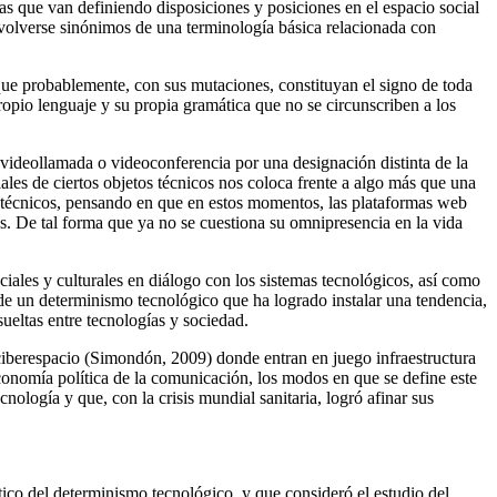
rcas que van definiendo disposiciones y posiciones en el espacio social
 volverse sinónimos de una terminología básica relacionada con
que probablemente, con sus mutaciones, constituyan el signo de toda
opio lenguaje y su propia gramática que no se circunscriben a los
 videollamada o videoconferencia por una designación distinta de la
les de ciertos objetos técnicos nos coloca frente a algo más que una
s técnicos, pensando en que en estos momentos, las plataformas web
les. De tal forma que ya no se cuestiona su omnipresencia en la vida
ciales y culturales en diálogo con los sistemas tecnológicos, así como
 de un determinismo tecnológico que ha logrado instalar una tendencia,
sueltas entre tecnologías y sociedad.
 ciberespacio (Simondón, 2009) donde entran en juego infraestructura
conomía política de la comunicación, los modos en que se define este
ología y que, con la crisis mundial sanitaria, logró afinar sus
ítico del determinismo tecnológico, y que consideró el estudio del