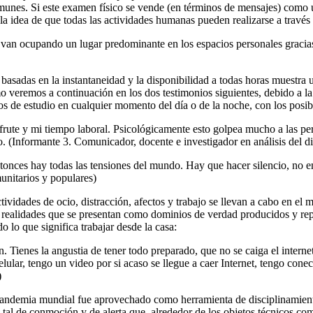
omunes. Si este examen
físic
o se vende (en términos de mensajes) como u
la idea de que todas las actividades humanas pueden realizarse a través 
an ocupando un lugar predominante en los espacios personales gracias a 
sadas en la instantaneidad y la disponibilidad a todas horas muestra 
mo veremos a continuación en los dos testimonios siguientes, debido a 
os de estudio en cualquier momento del día o de la noche, con los posibl
sfrute y mi tiempo laboral. Psicológicamente esto golpea mucho a las per
o.
(Informante 3. Comunicador, docente e investigador en análisis del d
tonces hay todas las tensiones del mundo. Hay que hacer silencio, no ent
unitarios y populares)
vidades de ocio, distracción, afectos y trabajo se llevan a cabo en el m
e realidades que se presentan como dominios de verdad producidos y rep
 lo que significa trabajar desde la casa:
n. Tienes la angustia de tener todo preparado, que no se caiga el interne
celular, tengo un video por si acaso se llegue a caer Internet, tengo co
)
a pandemia mundial fue aprovechado como herramienta de disciplinamien
o tal de conmoción y de alerta que, alrededor de los objetos técnicos 