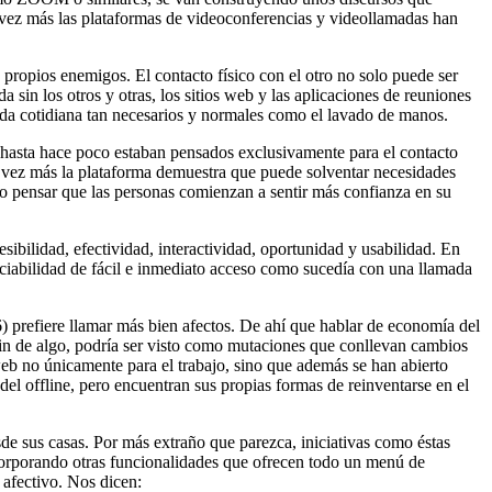
a vez más las plataformas de videoconferencias y videollamadas han
propios enemigos. El contacto físico con el otro no solo puede ser
 sin los otros y otras, los sitios web y las aplicaciones de reuniones
vida cotidiana tan necesarios y normales como el lavado de manos.
e hasta hace poco estaban pensados exclusivamente para el contacto
a vez más la plataforma demuestra que puede solventar necesidades
io pensar que las personas comienzan a sentir más confianza en su
ibilidad, efectividad, interactividad, oportunidad y usabilidad. En
ociabilidad de fácil e inmediato acceso como sucedía con una llamada
) prefiere llamar más bien afectos. De ahí que hablar de economía del
in de algo, podría ser visto como mutaciones que conllevan cambios
web no únicamente para el trabajo, sino que además se han abierto
 del
offline,
pero encuentran sus propias formas de reinventarse en el
de sus casas. Por más extraño que parezca, iniciativas como éstas
ncorporando otras funcionalidades que ofrecen todo un menú de
 afectivo. Nos dicen: