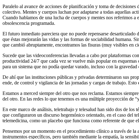
Paralelo al avance de acciones de planificación y toma de decisiones de
colectivo. Mentes y cuerpos luchan por adaptarse a todas aquellas acti
Cuando hablamos de una lucha de cuerpos y mentes nos referimos a ese 
obsolescencia programada.
El futuro inmediato pareciera que no puede repensarse desarticulado de
que éstas mejorarán las vidas y las formas de sociabilidad humana. S
que cambió abruptamente, encontramos las fisuras (muy visibles en cie
Sucede que las videoconferencias llevadas a cabo por plataformas com
productividad 24/7 que cada vez se vuelve más popular en esquemas ca
para un sistema que no podía quedar varado, incluso con la gravedad 
De ahí que las instituciones públicas y privadas determinaron sus pro
ende, de control y vigilancia de las jornadas y cargas de trabajo. Esto
Estamos a merced siempre del otro que nos reclama. Estamos siempre a
del otro. En las redes lo que tenemos es una múltiple proyección de “
En este marco de análisis, teletrabajo y telesalud han sido dos de los
que configuraron un discurso hegemónico orientado, en el caso del tel
telemedicina, como un placebo que funciona como referente de que el 
Pensemos por un momento en el procedimiento clínico a través de la au
instrumentos específicos, pero también mediante la empatía, la sensibi