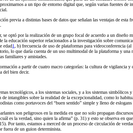
proximarnos a un tipo de entorno digital que, según varias fuentes de i
ial.
ción previa a distintas bases de datos que señalan las ventajas de esta 
.
, se optó por la realización de un grupo focal de acuerdo a un diseño mue
de la educación superior relacionados a la investigación sobre comunicaci
de edad
1
, b) frecuencia de uso de plataformas para videoconferencia (al
rio, lo que daría cuenta de un uso multimodal de la plataforma y una n
s familiares y amistades.
formación a partir de cuatro macro categorías: la cultura de vigilancia y 
a del bien decir.
temas tecnológicos, a los sistemas sociales, y a los sistemas simbólicos
e intangibles sobre la realidad de la excepcionalidad, como lo habitual 
riodistas como portavoces del “buen sentido” simple y lleno de eslog
rlantes son peligrosos en la medida en que no solo propagan discursos, 
uál es la verdad, sino quien la afirma” (p. 31) y esto se observa en que
2015). Por tanto, estamos a merced de un proceso de circulación de ver
r fuera de un guion determinista.