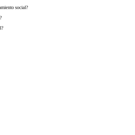
amiento social?
?
l?