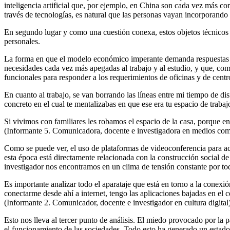
inteligencia artificial que, por ejemplo, en China son cada vez más c
través de tecnologías, es natural que las personas vayan incorporando 
En segundo lugar y como una cuestión conexa, estos objetos técnicos v
personales.
La forma en que el modelo económico imperante demanda respuestas ba
necesidades cada vez más apegadas al trabajo y al estudio, y que, co
funcionales para responder a los requerimientos de oficinas y de centr
En cuanto al trabajo, se van borrando las líneas entre mi tiempo de di
concreto en el cual te mentalizabas en que ese era tu espacio de trabaj
Si vivimos con familiares les robamos el espacio de la casa, porque en
(Informante 5. Comunicadora, docente e investigadora en medios com
Como se puede ver, el uso de plataformas de videoconferencia para acti
esta época está directamente relacionada con la construcción social d
investigador nos encontramos en un clima de tensión constante por todo
Es importante analizar todo el aparataje que está en torno a la conexió
conectarme desde ahí a internet, tengo las aplicaciones bajadas en el 
(Informante 2. Comunicador, docente e investigador en cultura digital
Esto nos lleva al tercer punto de análisis. El miedo provocado por l
el funcionamiento de las sociedades. Todo esto ha generado un estad