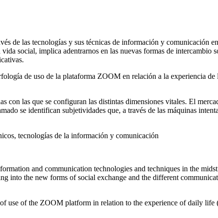
través de las tecnologías y sus técnicas de información y comunicación 
la vida social, implica adentrarnos en las nuevas formas de intercambio s
cativas.
orfología de uso de la plataforma ZOOM en relación a la experiencia de la
s con las que se configuran las distintas dimensiones vitales. El mercad
mado se identifican subjetividades que, a través de las máquinas intenta
técnicos, tecnologías de la información y comunicación
information and communication technologies and techniques in the midst 
 delving into the new forms of social exchange and the different communic
of use of the ZOOM platform in relation to the experience of daily life 