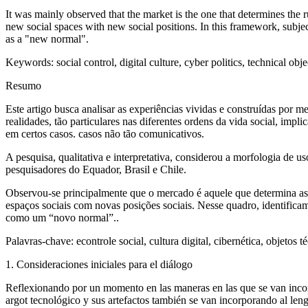
It was mainly observed that the market is the one that determines the 
new social spaces with new social positions. In this framework, subjec
as a "new normal".
Keywords:
social control, digital culture, cyber politics, technical o
Resumo
Este artigo busca analisar as experiências vividas e construídas por 
realidades, tão particulares nas diferentes ordens da vida social, imp
em certos casos. casos não tão comunicativos.
A pesquisa, qualitativa e interpretativa, considerou a morfologia de 
pesquisadores do Equador, Brasil e Chile.
Observou-se principalmente que o mercado é aquele que determina as r
espaços sociais com novas posições sociais. Nesse quadro, identifica
como um “novo normal”..
Palavras-chave:
econtrole social, cultura digital, cibernética, objetos
1. Consideraciones iniciales para el diálogo
Reflexionando por un momento en las maneras en las que se van incorpo
argot tecnológico y sus artefactos también se van incorporando al le