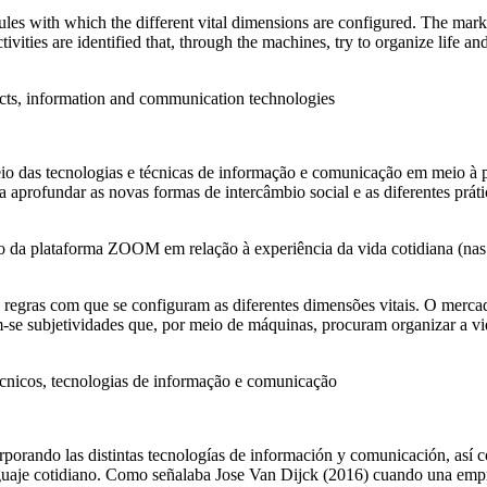
rules with which the different vital dimensions are configured. The marke
tivities are identified that, through the machines, try to organize lif
bjects, information and communication technologies
meio das tecnologias e técnicas de informação e comunicação em meio à 
lica aprofundar as novas formas de intercâmbio social e as diferentes pr
uso da plataforma ZOOM em relação à experiência da vida cotidiana (nas
egras com que se configuram as diferentes dimensões vitais. O mercado
m-se subjetividades que, por meio de máquinas, procuram organizar a vi
 técnicos, tecnologias de informação e comunicação
rando las distintas tecnologías de información y comunicación, así com
nguaje cotidiano. Como señalaba Jose Van Dijck (2016) cuando una empr