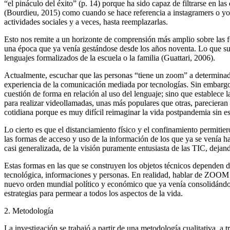
“el pináculo del éxito” (p. 14) porque ha sido capaz de filtrarse en la
(Bourdieu, 2015) como cuando se hace referencia a instagramers o you
actividades sociales y a veces, hasta reemplazarlas.
Esto nos remite a un horizonte de comprensión más amplio sobre las f
una época que ya venía gestándose desde los años noventa. Lo que suc
lenguajes formalizados de la escuela o la familia (Guattari, 2006).
Actualmente, escuchar que las personas “tiene un zoom” a determinada 
experiencia de la comunicación mediada por tecnologías. Sin embargo, 
cuestión de forma en relación al uso del lenguaje; sino que establece
l
para realizar videollamadas, unas más populares que otras, parecieran 
cotidiana porque es muy difícil reimaginar la vida postpandemia sin es
Lo cierto es que el distanciamiento físico y el confinamiento permitie
las formas de acceso y uso de la información de los que ya se venía h
casi generalizada, de la visión puramente entusiasta de las TIC, dejando
Estas formas en las que se construyen los objetos técnicos dependen d
tecnológica, informaciones y personas. En realidad, hablar de ZOOM n
nuevo orden mundial político y económico que ya venía consolidándose, 
estrategias para permear a todos los aspectos de la vida.
2. Metodología
La investigación se trabajó a partir de una metodología cualitativa, a 