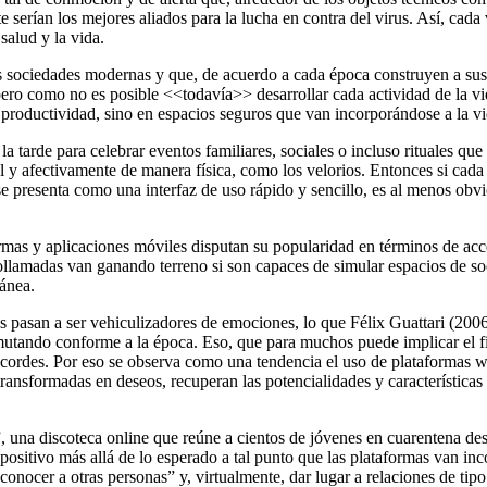
serían los mejores aliados para la lucha en contra del virus. Así, cad
salud y la vida.
s sociedades modernas y que, de acuerdo a cada época construyen a sus 
pero como no es posible <<todavía>> desarrollar cada actividad de la vida
a productividad, sino en espacios seguros que van incorporándose a la 
tarde para celebrar eventos familiares, sociales o incluso rituales qu
l y afectivamente de manera
físic
a, como los velorios. Entonces si cad
se presenta como una interfaz de uso rápido y sencillo, es al menos obv
mas y aplicaciones móviles disputan su popularidad en términos de acces
eollamadas van ganando terreno si son capaces de simular espacios de s
tánea.
os pasan a ser vehiculizadores de emociones, lo que
Félix
Guattari (2006
mutando conforme a la época. Eso, que para muchos puede implicar el f
os acordes. Por eso se observa como una tendencia el uso de plataformas 
transformadas en deseos, recuperan las potencialidades y características
 una discoteca online que reúne a cientos de jóvenes en cuarentena des
positivo
más allá de lo esperado
a tal punto que las plataformas van i
nocer a otras personas” y, virtualmente, dar lugar a relaciones de tipo