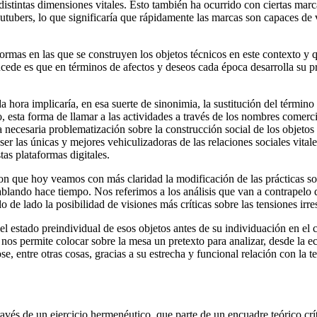
s distintas dimensiones vitales. Esto también ha ocurrido con ciertas ma
tubers, lo que significaría que rápidamente las marcas son capaces de
ormas en las que se construyen los objetos técnicos en este contexto y 
ede es que en términos de afectos y deseos cada época desarrolla su pr
hora implicaría, en esa suerte de sinonimia, la sustitución del término
esta forma de llamar a las actividades a través de los nombres comercia
a necesaria problematización sobre la construcción social de
los objeto
ser las únicas y mejores vehiculizadoras de las relaciones sociales vita
tas plataformas digitales.
ron que hoy veamos con más claridad la modificación de las prácticas so
ablando hace tiempo. Nos referimos a los análisis que van a contrapelo
 de lado la posibilidad de visiones más críticas sobre las tensiones irre
el estado preindividual de esos objetos antes de su individuación en el
os permite colocar sobre la mesa un pretexto para analizar, desde la e
entre otras cosas, gracias a su estrecha y funcional relación con la tecn
través de un ejercicio hermenéutico, que parte de un encuadre teórico cr