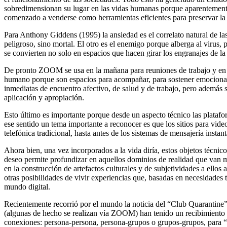
sobredimensionan su lugar en las vidas humanas porque aparentemente 
comenzado a venderse como herramientas eficientes para preservar la 
Para Anthony Giddens (1995) la ansiedad es el correlato natural de la
peligroso, sino mortal. El otro es el enemigo porque alberga al virus, 
se convierten no solo en espacios que hacen girar los engranajes de l
De pronto ZOOM se usa en la mañana para reuniones de trabajo y en la 
humano porque son espacios para acompañar, para sostener emociona
inmediatas de encuentro afectivo, de salud y de trabajo, pero además 
aplicación y apropiación.
Esto último es importante porque desde un aspecto técnico las platafor
ese sentido un tema importante a reconocer es que los sitios para vid
telefónica tradicional, hasta antes de los sistemas de mensajería instan
Ahora bien, una vez incorporados a la vida diría, estos objetos técnic
deseo permite profundizar en aquellos dominios de realidad que van 
en la construcción de artefactos culturales y de subjetividades a ell
otras posibilidades de vivir experiencias que, basadas en necesidades 
mundo digital.
Recientemente recorrió por el mundo la noticia del “Club Quarantine”,
(algunas de hecho se realizan vía ZOOM) han tenido un recibimiento 
conexiones: persona-persona, persona-grupos o grupos-grupos, para “co