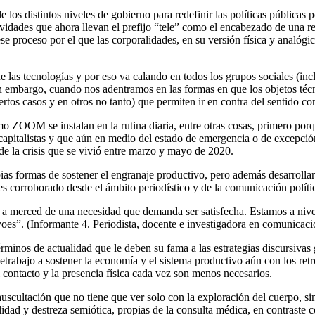
 los distintos niveles de gobierno para redefinir las políticas públicas
vidades que ahora llevan el prefijo “tele” como el encabezado de una rec
proceso por el que las corporalidades, en su versión física y analógica
 las tecnologías y por eso va calando en todos los grupos sociales (inclu
in embargo, cuando nos adentramos en las formas en que los objetos téc
rtos casos y en otros no tanto) que permiten ir en contra del sentido c
o ZOOM se instalan en la rutina diaria, entre otras cosas, primero po
pitalistas y que aún en medio del estado de emergencia o de excepción
de la crisis que se vivió entre marzo y mayo de 2020.
pias formas de sostener el engranaje productivo, pero además desarroll
 es corroborado desde el ámbito periodístico y de la comunicación políti
 merced de una necesidad que demanda ser satisfecha. Estamos a nivele
yoes”. (Informante 4. Periodista, docente e investigadora en comunicació
 términos de actualidad que le deben su fama a las estrategias discursi
etrabajo a sostener la economía y el sistema productivo
aún con los retr
contacto y la presencia física cada vez son menos necesarios.
scultación que no tiene que ver solo con la exploración del cuerpo, sino
lidad y destreza semiótica, propias de la consulta médica, en contraste 